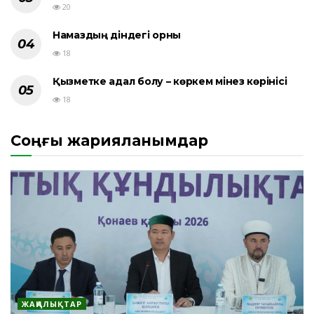
20
Намаздың діндегі орны
18
Қызметке адал болу – көркем мінез көрінісі
18
Соңғы жарияланымдар
ЖАҢАЛЫҚТАР