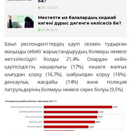
ба?
30.11.2023
Мектепте қыз балалардың хиджаб
кигені дұрыс дегенге келісесіз бе?
31.08.2023
Биыл респонденттердің қауіп сезімін тудырған
маңызды себебі жарықтандырудың болмауы немесе
жеткіліксіздігі болды: 21,4%. Олардан кейін
қауіпсіздіктің нашарлығы (17%), көшеге жалғыз
шығудан қорқу (16,7%), шабуылдан қорқу (16%),
денсаулық жағдайы (14%) және полиция
патрульдерінің болмауы немесе сирек болуы (9,5%).