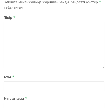
Э-пошта мекенжайыңыз жарияланбайды.
Міндетті өрістер
*
таңбаланған
Пікір
*
Аты
*
Э-поштасы
*