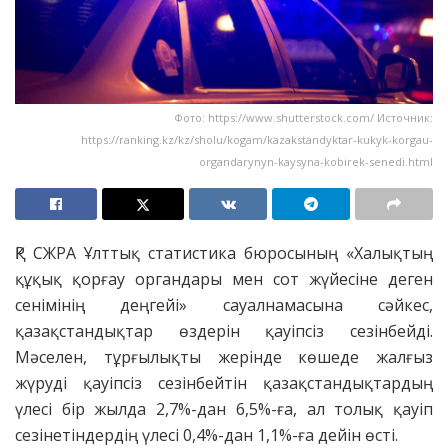
Фото: https://www.shutterstock.com/ Источник:
https://ranking.kz/kz/sholu/kogam/kazakstandyktar-kukyk-korgau-
organdarynyn-kaysyna-kobirek-senedi.html
ҚР СЖРА Ұлттық статистика бюросының «Халықтың
құқық қорғау органдары мен сот жүйесіне деген
сенімінің деңгейі» сауалнамасына сәйкес,
қазақстандықтар өздерін қауіпсіз сезінбейді.
Мәселен, тұрғылықты жерінде көшеде жалғыз
жүруді қауіпсіз сезінбейтін қазақстандықтардың
үлесі бір жылда 2,7%-дан 6,5%-ға, ал толық қауіп
сезінетіндердің үлесі 0,4%-дан 1,1%-ға дейін өсті.