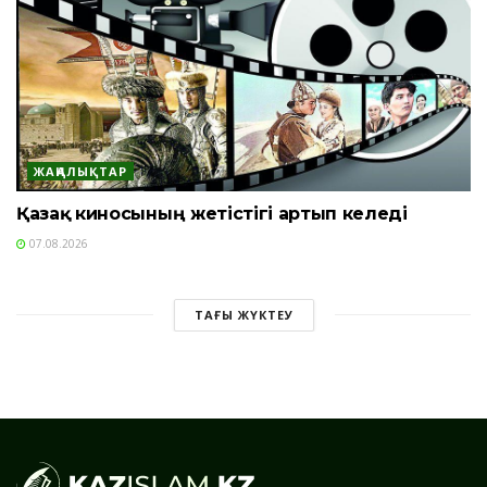
ЖАҢАЛЫҚТАР
Қазақ киносының жетістігі артып келеді
07.08.2026
ТАҒЫ ЖҮКТЕУ