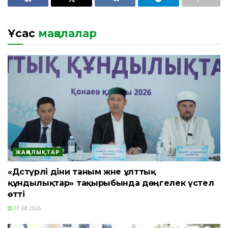
Ұқсас
мақалалар
ЖАҢАЛЫҚТАР
«Дәстүрлі діни таным және ұлттық
құндылықтар» тақырыбында дөңгелек үстел
өтті
07.08.2026