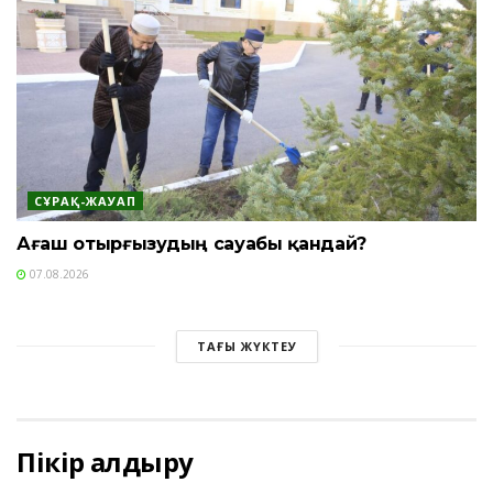
СҰРАҚ-ЖАУАП
Ағаш отырғызудың сауабы қандай?
07.08.2026
ТАҒЫ ЖҮКТЕУ
Пікір қалдыру