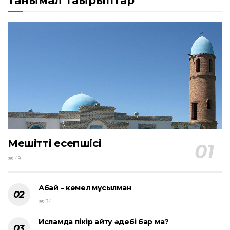
Танымал тақырыптар
Мешіттің есепшісі
49
Абай – кемел мұсылман
34
Исламда пікір айту әдебі бар ма?