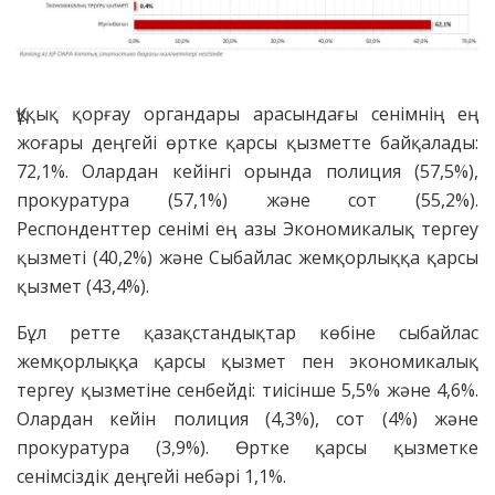
Құқық қорғау органдары арасындағы сенімнің ең
жоғары деңгейі өртке қарсы қызметте байқалады:
72,1%. Олардан кейінгі орында полиция (57,5%),
прокуратура (57,1%) және сот (55,2%).
Респонденттер сенімі ең азы Экономикалық тергеу
қызметі (40,2%) және Сыбайлас жемқорлыққа қарсы
қызмет (43,4%).
Бұл ретте қазақстандықтар көбіне сыбайлас
жемқорлыққа қарсы қызмет пен экономикалық
тергеу қызметіне сенбейді: тиісінше 5,5% және 4,6%.
Олардан кейін полиция (4,3%), сот (4%) және
прокуратура (3,9%). Өртке қарсы қызметке
сенімсіздік деңгейі небәрі 1,1%.