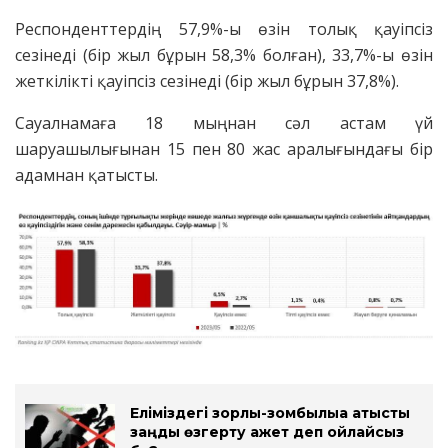
Респонденттердің 57,9%-ы өзін толық қауіпсіз
сезінеді (бір жыл бұрын 58,3% болған), 33,7%-ы өзін
жеткілікті қауіпсіз сезінеді (бір жыл бұрын 37,8%).
Сауалнамаға 18 мыңнан сәл астам үй
шаруашылығынан 15 пен 80 жас аралығындағы бір
адамнан қатысты.
Еліміздегі зорлық-зомбылыққа қатысты
заңды өзгерту қажет деп ойлайсыз