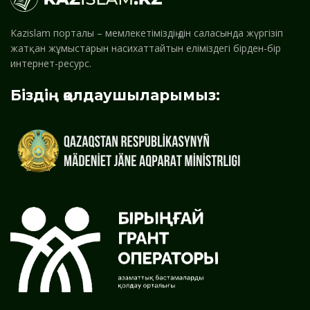
Kazislam порталы – мемлекетіміздің дін саласында жүргізіп
жатқан жұмыстарын насихаттайтын еліміздегі бірден-бір
интернет-ресурс.
Біздің қолдаушыларымыз: