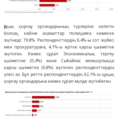
Құқық қорғау органдарының түрлеріне келетін
болсақ, көбіне азаматтар полицияға көмекке
жүгінеді: 19,8%. Респонденттердің 6,4%-ы сот жүйесі
мен прокуратураға, 4,1%-ы өртке қарсы қызметке
жүгінген. Көмек сұрап Экономикалық тергеу
қызметіне (0,4%) және Сыбайлас жемқорлыққа
қарсы қызметке (0,8%) жүгінген респонденттердің
үлесі аз. Бұл ретте респонденттердің 62,1%-ы құқық
қорғау органдарына көмек сұрап мүлде жүгінбеген.