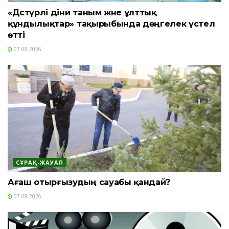
«Дәстүрлі діни таным және ұлттық
құндылықтар» тақырыбында дөңгелек үстел
өтті
07.08.2026
СҰРАҚ-ЖАУАП
Ағаш отырғызудың сауабы қандай?
07.08.2026