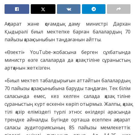
Ақпарат және қоғамдық даму министрі Дархан
Қыдырәлі биыл мектепке барған балалардың 70
пайызы қазақ сыныбын таңдағанын айтты.
«Өзекті» YouTube-жобасына берген сұхбатында
министр өзге салаларда да қазақ тіліне сұраныстың
артқанын жеткізген.
«Биыл мектеп табалдырығын аттайтын балалардың
70 пайызы қазақ сыныбына баруды таңдаған. Тек білім
саласында емес, кез келген салада қазақ тіліне
сұраныстың күрт өскенін көріп отырмыз. Жалпы, қазақ
тілі қазір еліміздегі түрлі этнос өкілдері арасында
трендке айналды. Бүгінде орташа есеппен ақпарат
саласы аудиториясының 85 пайызы мемлекеттік