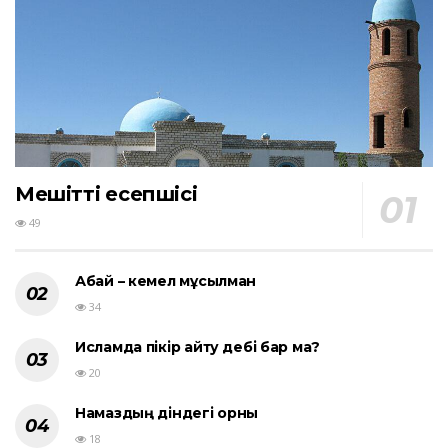
Мешіттің есепшісі
49
Абай – кемел мұсылман
34
Исламда пікір айту әдебі бар ма?
20
Намаздың діндегі орны
18