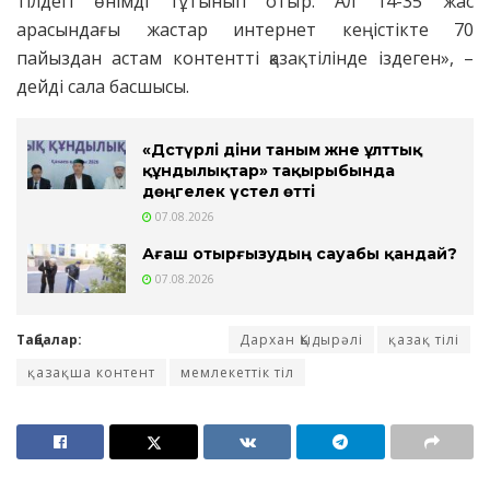
тілдегі өнімді тұтынып отыр. Ал 14-35 жас
арасындағы жастар интернет кеңістікте 70
пайыздан астам контентті қазақ тілінде іздеген», –
дейді сала басшысы.
«Дәстүрлі діни таным және ұлттық
құндылықтар» тақырыбында
дөңгелек үстел өтті
07.08.2026
Ағаш отырғызудың сауабы қандай?
07.08.2026
Таңбалар:
Дархан Қыдырәлі
қазақ тілі
қазақша контент
мемлекеттік тіл