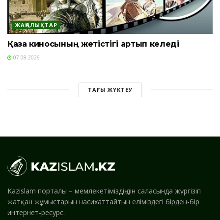
ЖАҢАЛЫҚТАР
Қазақ киносының жетістігі артып келеді
07.08.2026
ТАҒЫ ЖҮКТЕУ
Kazislam порталы – мемлекетіміздің дін саласында жүргізіп
жатқан жұмыстарын насихаттайтын еліміздегі бірден-бір
интернет-ресурс.