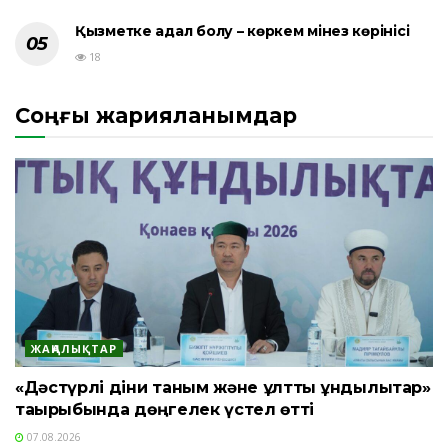
Қызметке адал болу – көркем мінез көрінісі
18
Соңғы жарияланымдар
ЖАҢАЛЫҚТАР
«Дәстүрлі діни таным және ұлттық құндылықтар»
тақырыбында дөңгелек үстел өтті
07.08.2026