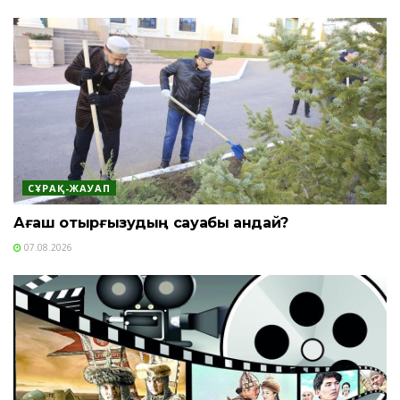
СҰРАҚ-ЖАУАП
Ағаш отырғызудың сауабы қандай?
07.08.2026