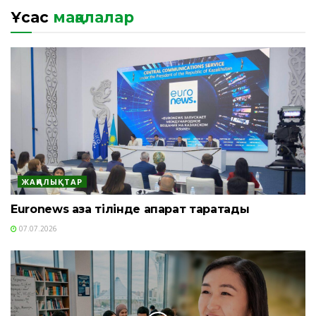
Ұқсас
мақалалар
ЖАҢАЛЫҚТАР
Euronews қазақ тілінде ақпарат таратады
07.07.2026