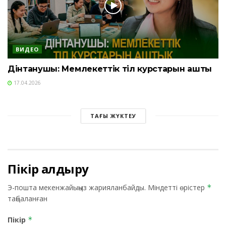
ВИДЕО
Дінтанушы: Мемлекеттік тіл курстарын аштық
17.04.2026
ТАҒЫ ЖҮКТЕУ
Пікір қалдыру
Э-пошта мекенжайыңыз жарияланбайды.
Міндетті өрістер
*
таңбаланған
Пікір
*