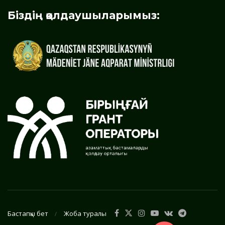
Біздің қолдаушыларымыз:
Бастапқы бет
Жоба туралы