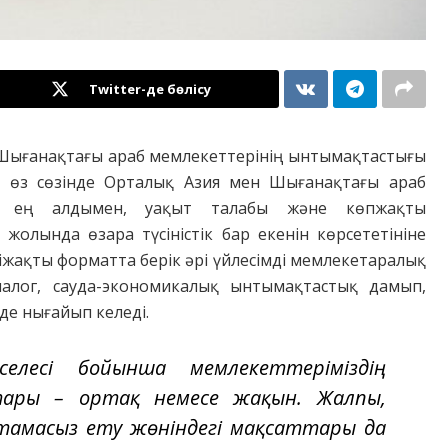
Twitter-де бөлісу
 Шығанақтағы араб мемлекеттерінің ынтымақтастығы
нт өз сөзінде Орталық Азия мен Шығанақтағы араб
уі, ең алдымен, уақыт талабы және көпжақты
лында өзара түсіністік бар екенін көрсететініне
кіжақты форматта берік әрі үйлесімді мемлекетаралық
диалог, сауда-экономикалық ынтымақтастық дамып,
е нығайып келеді.
лесі бойынша мемлекеттеріміздің
тары – ортақ немесе жақын. Жалпы,
мтамасыз ету жөніндегі мақсаттары да