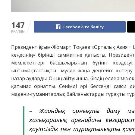
147
Facebook-те бөлісу
ҚАРАЛДЫ
Президент Қасым-Жомарт Тоқаев «Орталық Азия +
кеңесінің» бірінші саммитіне қатысты. Президе
мемлекеттері басшыларының бүгінгі кездес
ынтымақтастықты мүлде жаңа деңгейге көтеру жо
назар аударды. Оның айтуынша, біздің елдеріміз е
қатынас орнатты. Сенімді әрі белсенді саяси 
мәдени-гуманитарлық байланыстарды тұрақты түрд
– Жаһандық орнықты даму мәсе
халықаралық аренадағы көзқарас
қауіпсіздік пен тұрақтылықты қа