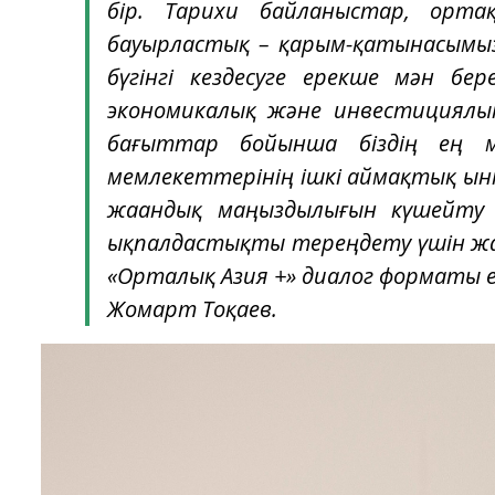
бір. Тарихи байланыстар, орта
бауырластық – қарым-қатынасымызды
бүгінгі кездесуге ерекше мән бер
экономикалық және инвестициялық 
бағыттар бойынша біздің ең ма
мемлекеттерінің ішкі аймақтық ы
жаһандық маңыздылығын күшейту
ықпалдастықты тереңдету үшін жаң
«Орталық Азия +» диалог форматы еле
Жомарт Тоқаев.