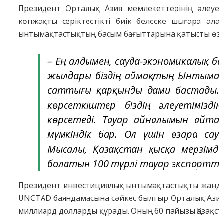
Президент Орталық Азия мемлекеттерінің әлеуе
көпжақты серіктестікті биік белеске шығара ал
ынтымақтастықтың басым бағыттарына қатысты өз п
– Ең алдымен, сауда-экономикалық
жылдары біздің аймақтың Ынтымақ
саттығы қарқынды дами бастады.
көрсеткіштер біздің әлеуетіміз
көрсетеді. Тауар айналымын айт
мүмкіндік бар. Ол үшін өзара с
Мысалы, Қазақстан қысқа мерзім
болатын 100 түрлі тауар экспортта
Президент инвестициялық ынтымақтастықты жандан
UNCTAD баяндамасына сәйкес былтыр Орталық Азия
миллиард долларды құрады. Оның 60 пайызы Қазақста