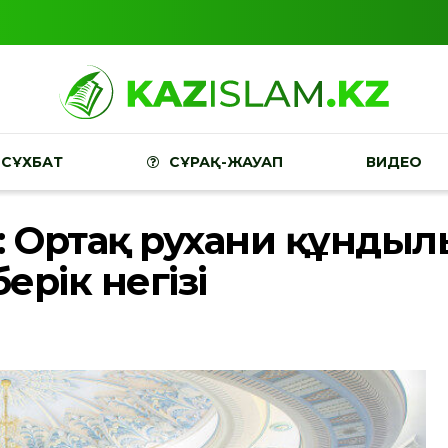
СҰХБАТ
СҰРАҚ-ЖАУАП
ВИДЕО
: Ортақ рухани құндыл
рік негізі