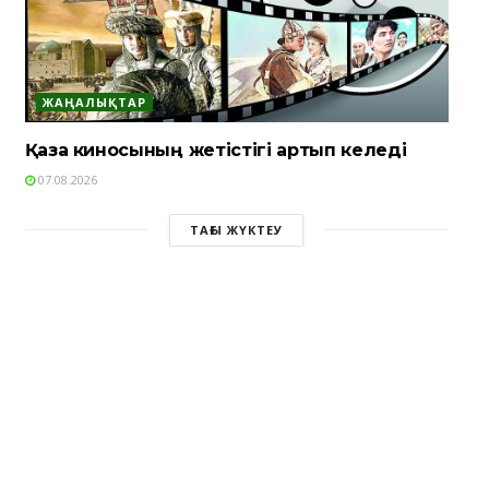
ЖАҢАЛЫҚТАР
Қазақ киносының жетістігі артып келеді
07.08.2026
ТАҒЫ ЖҮКТЕУ