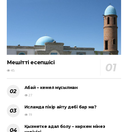
Мешіттің есепшісі
45
Абай – кемел мұсылман
27
Исламда пікір айту әдебі бар ма?
19
Қызметке адал болу – көркем мінез