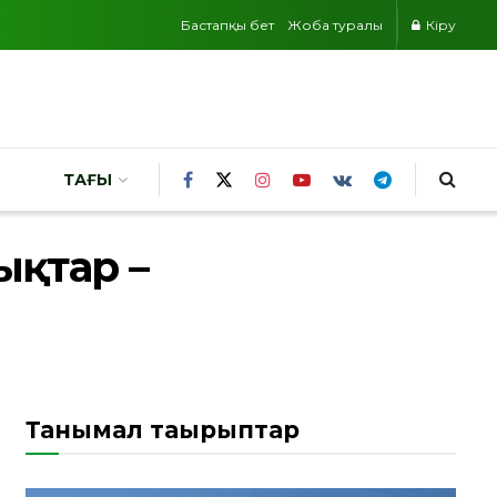
Бастапқы бет
Жоба туралы
Кіру
ТАҒЫ
ықтар –
Танымал тақырыптар