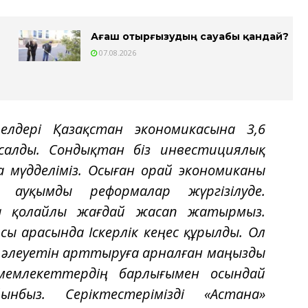
Ағаш отырғызудың сауабы қандай?
07.08.2026
елдері Қазақстан экономикасына 3,6
алды. Сондықтан біз инвестициялық
 мүдделіміз. Осыған орай экономиканы
 ауқымды реформалар жүргізілуде.
а қолайлы жағдай жасап жатырмыз.
ы арасында Іскерлік кеңес құрылды. Ол
қ әлеуетін арттыруға арналған маңызды
мемлекеттердің барлығымен осындай
быз. Серіктестерімізді «Астана»