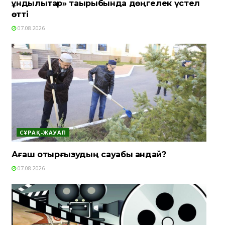
құндылықтар» тақырыбында дөңгелек үстел
өтті
07.08.2026
СҰРАҚ-ЖАУАП
Ағаш отырғызудың сауабы қандай?
07.08.2026