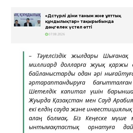
«Дәстүрлі діни таным және ұлттық
құндылықтар» тақырыбында
дөңгелек үстел өтті
07.08.2026
– Тәуелсіздік жылдары Шығанақ 
миллиард долларға жуық қаржы с
байланыстарды одан әрі нығайтуға
әртараптандыруға бағытталған
Шетелдік капитал үшін барынш
Жуырда Қазақстан мен Сауд Арабияс
екі елдің сауда және инвестициялы
алаң болмақ. Біз Кеңеске мүше 
ынтымақтастық орнатуға дайын