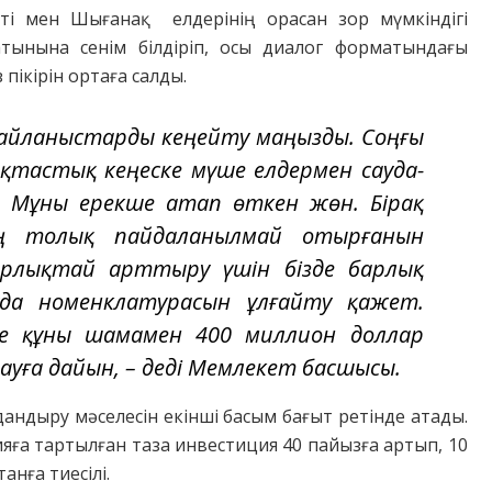
ті мен Шығанақ елдерінің орасан зор мүмкіндігі
атынына сенім білдіріп, осы диалог форматындағы
ікірін ортаға салды.
 байланыстарды кеңейту маңызды. Соңғы
тастық кеңеске мүше елдермен сауда-
 Мұны ерекше атап өткен жөн. Бірақ
дің толық пайдаланылмай отырғанын
арлықтай арттыру үшін бізде барлық
ауда номенклатурасын ұлғайту қажет.
де құны шамамен 400 миллион доллар
уға дайын, – деді Мемлекет басшысы.
дыру мәселесін екінші басым бағыт ретінде атады.
ға тартылған таза инвестиция 40 пайызға артып, 10
нға тиесілі.