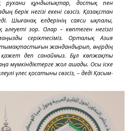
қ рухани құндылықтар, достық пен
ң берік негізі екені сөзсіз. Қазақстан
еді. Шығанақ елдерінің саяси ықпалы,
әлеуеті зор. Олар – көптеген негізгі
ңызды серіктесіміз. Орталық Азия
нтымақтастығын жандандырып, өңірдің
 қажет деп санаймыз. Бұл көпжақты
а мүмкіндіктерге жол ашады. Осы іске
улі үлес қосатыны сөзсіз, – деді Қасым-