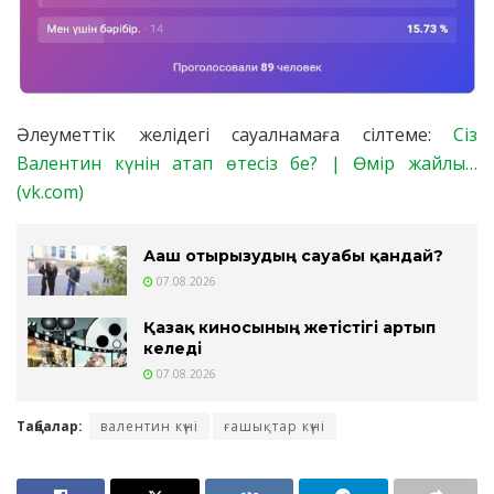
Әлеуметтік желідегі сауалнамаға сілтеме:
Сіз
Валентин күнін атап өтесіз бе? | Өмір жайлы…
(vk.com)
Ағаш отырғызудың сауабы қандай?
07.08.2026
Қазақ киносының жетістігі артып
келеді
07.08.2026
Таңбалар:
валентин күні
ғашықтар күні