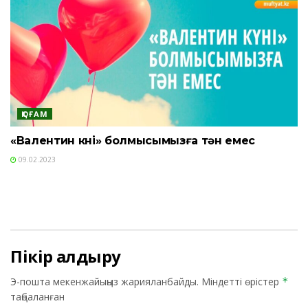
ҚОҒАМ
«Валентин күні» болмысымызға тән емес
09.02.2023
Пікір қалдыру
Э-пошта мекенжайыңыз жарияланбайды.
Міндетті өрістер
*
таңбаланған