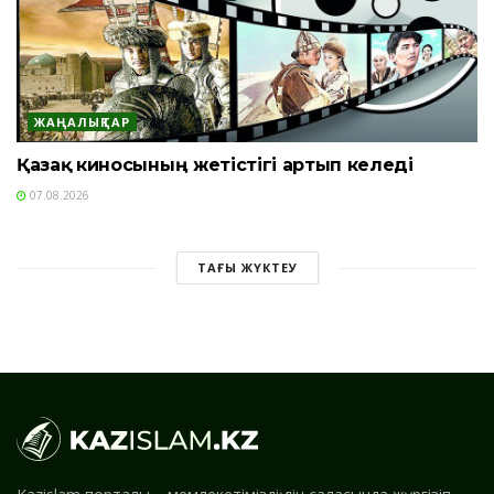
ЖАҢАЛЫҚТАР
Қазақ киносының жетістігі артып келеді
07.08.2026
ТАҒЫ ЖҮКТЕУ