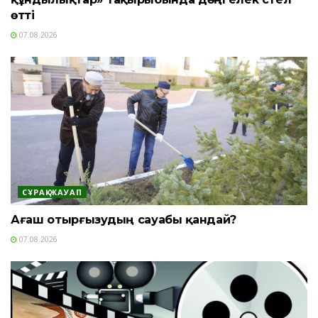
өтті
07.08.2026
СҰРАҚ-ЖАУАП
Ағаш отырғызудың сауабы қандай?
07.08.2026