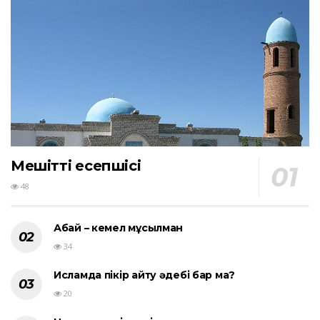
Мешіттің есепшісі
48
Абай – кемел мұсылман
34
Исламда пікір айту әдебі бар ма?
20