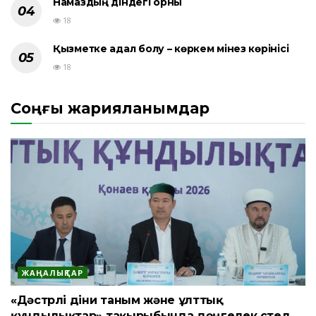
Намаздың діндегі орны
18
Қызметке адал болу – көркем мінез көрінісі
18
Соңғы жарияланымдар
ЖАҢАЛЫҚТАР
«Дәстүрлі діни таным және ұлттық
құндылықтар» тақырыбында дөңгелек үстел