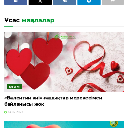
Ұқсас
мақалалар
ҚОҒАМ
«Валентин күні» ғашықтар мерекесімен
байланысы жоқ
14.02.2023