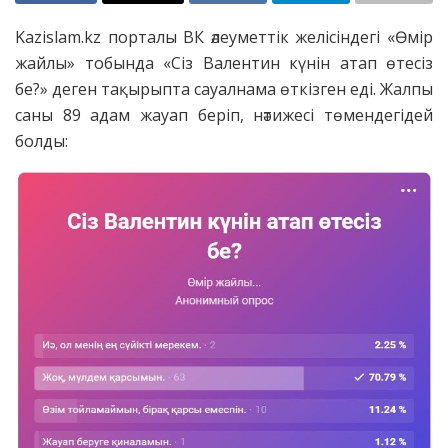
Kazislam.kz порталы ВК әлеуметтік желісіндегі «Өмір
жайлы» тобында «Сіз Валентин күнін атап өтесіз
бе?» деген тақырыпта сауалнама өткізген еді. Жалпы
саны 89 адам жауап беріп, нәтижесі төмендегідей
болды: