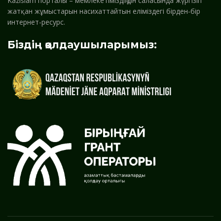
Kazislam порталы – мемлекетіміздің дін саласында жүргізіп
жатқан жұмыстарын насихаттайтын еліміздегі бірден-бір
интернет-ресурс.
Біздің қолдаушыларымыз: