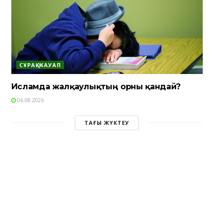
СҰРАҚ-ЖАУАП
Исламда жалқаулықтың орны қандай?
06.08.2026
ТАҒЫ ЖҮКТЕУ