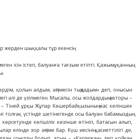
Бір жерден шыққалы тұр екенсің.
ген ісін істеп, балуанға тағзым етіпті. Қажымұқанның
ы.
дім, қолын алдым, әңгімесін тыңдадым» деп, онысын
егі әлі де үзілмеген. Мысалы, осы жолдардың авторы –
м – Тіней ұрқы Жұпар Көшербайқызының жас келіншек
иі толғақ үстінде шетінегенде осы балуан бабамыздың
көрсетуінде көпшілік көзінше өтініп, батасын алып,
елінде зор әңгіме бар. Күш иесінің қасиеттілігі де,
ан соң ұлды болып, атын – «Кәрімжан» деп қойған