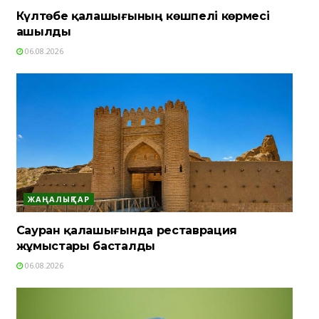
Күлтөбе қалашығының көшпелі көрмесі
ашылды
06.08.2026
ЖАҢАЛЫҚТАР
Сауран қалашығында реставрация
жұмыстары басталды
06.08.2026