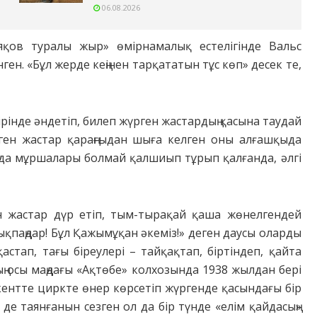
06.08.2026
қов туралы жыр» өмірнамалық естелігінде Вальс
ген. «Бұл жерде кеңінен тарқататын тұс көп» десек те,
ірінде әндетіп, билеп жүрген жастардың қасына таудай
рген жастар қараңғыдан шыға келген оны алғашқыда
ға да мұршалары болмай қалшиып тұрып қалғанда, әлгі
н жастар дүр етіп, тым-тырақай қаша жөнелгендей
орықпаңдар! Бұл Қажымұқан әкеміз!» деген даусы оларды
астап, тағы біреулері – тайқақтап, біртіндеп, қайта
ың осы маңдағы «Ақтөбе» колхозында 1938 жылдан бері
кентте циркте өнер көрсетіп жүргенде қасындағы бір
де таянғанын сезген ол да бір түнде «елім қайдасың»