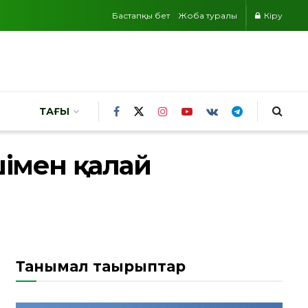
Бастапқы бет
Жоба туралы
Кіру
ТАҒЫ
імен қалай
Танымал тақырыптар