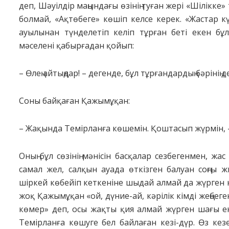
деп, Шәуілдір маңындағы өзінің туған жері «Шілікке
болмай, «Ақтөбеге» көшіп келсе керек. «Жастар кү
ауылынан түнделетіп келіп тұрған беті екен бұ
мәселені қабырғадан қойып:
– Өлең айтыңдар! – дегенде, бұл тұрғандардың бәрінің
Соны байқаған Қажымұқан:
– Жақында Темірланға көшемін. Қоштасып жүрмін, –
Оның бұл сөзінің мәнісін басқалар сезбегенмен, ж
самал жел, салқын ауада өткізген балуан соңғы 
шіркей көбейіп кеткеніне шыдай алмай да жүрген к
жоқ Қажымұқан «ой, дүние-ай, кәрілік кімді жеңбег
көмер» деп, осы жақты қия алмай жүрген шағы ек
Темірланға көшуге бел байлаған кезі-дүр. Өз кез