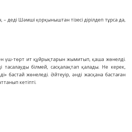
ін, – деді Шәмші қорқыныштан тізесі дірілдеп тұрса да,
ген үш-төрт ит құйрықтарын жымитып, қаша жөнелді.
ді тасалауды білмей, сасқалақтап қалады. Не керек,
і» бастай жөнеледі. Әйтеуір, әнді жасқана бастаған
аттанып кетіпті.