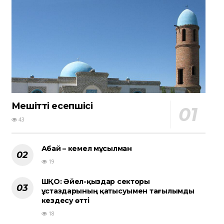
Мешіттің есепшісі
43
Абай – кемел мұсылман
19
ШҚО: Әйел-қыздар секторы
ұстаздарының қатысуымен тағылымды
кездесу өтті
18