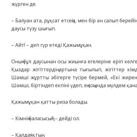
жүрген де.
– Балуан ата, рұқсат етсеңіз, мен бір ән салып берей
даусы түзу шығып.
– Айт! – деп гүр етеді Қажымұқан.
Оның бұл даусынан осы жиынға егелеріне еріп кел
Қыздар жігіттердің артына тығылып, жігіттер кім
Шәмші жұртты әбігерге түсіре бермей, «Екі жиренд
Шәмші, біртіндеп екпіні үдеп, ең соңында мүлдем қан
Қажымұқан қатты риза болады.
– Кімнің баласысың? – дейді ол.
– Қалдаяқтың.