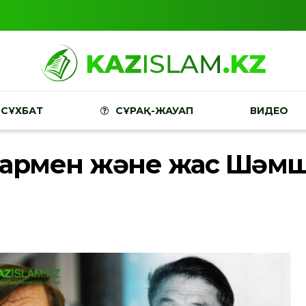
СҰХБАТ
СҰРАҚ-ЖАУАП
ВИДЕО
тармен және жас Шәмш