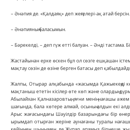
– Әнәпия де. «Қалдаяқ» деп жеңгелері-ақ атай берсін.
– Әнәпияның баласымын.
– Бәрекелді, – деп гүж етті балуан. – Әнді тастама. 
Жастайынан ерке өскен бұл ол сөзге ешқашан істеме
мақтау сөзін де өзіне берген батасы деп қабылдайд
Жалпы, Отырар алқабында «жасымда Қажыекеңді көр
мақтаныш ететін кісілер өте көп және олардың дүрм
Абылайхан Қалназаровтың, яғни менің нағашы әже
шағында, бала көтере алмай, осының алдын екі әлд
Арыс жағасындағы Шәуілдір базарындағы бір өнер 
ырымдап отырған жеріне аунағаны туралы нағашылар 
кейіннен шынымен де Жұпар апамыз бірнеше жылд