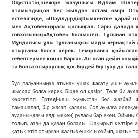
Оңтүстіктің шежіре жазушысы Әдһам Шілте
атамыздың он бес жылдан астам өмірі Оты
естелігінде, «Шәуілдірдің Шымкентке қарай 
мен Ақтөбенің арасы қалың тал. Сары далада
совхозының «Ақтөбе» бөлімшесі. Тұсынан өт
Мұндағысы ұлы тұлғаның осы маңды «Ернақтай
отырғаны болса керек. Темірланға қойылға
себептермен көшіп барған. Ал оған дейін оның
та болса отырарлық қос бірдей біртуар да тал
Бұл палуанның өз атынан ұшақ жасату үшін ауыл
жылдар болса керек. Бірде ол қазіргі Төле би ауд
көрсетіпті. Ертеңді-кеш жұмыстан бел жазбай 
тамашалап, бір жасап қалады. Сол ауылға әлдеқа
ауданындағы елді мекен) руласы бар екен. Ойыны бі
толып, азан да қазан болады. Шақырып келтіре а
қатық етіп отырған жалғыз ешкісін сойып, шағын той