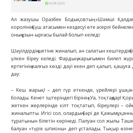
06.08.2026
Ал жазушы Оразбек Бодықовтың «Шәмші Қалдая
королінің Күш атасымен кездесуі өте әсерлі бейнелен
оның ұзын-ырғасы былай болып келеді:
Шәуілдірдің шетіне жиналып, ән салатын кештердің б
үлкен біреу келеді. Фардың жарығымен билеп жү
ертегінің жалғыз көзді дәуі екен деп қалып, қашу
дәу:
– Кеш жарық! – деп гүр еткенде, үрейлері ұшқа
болады. Кенет іштеріндегі бірінің «Уа, тоқтаңдар! Қ
жеткен жерлерінде кілт тоқтатып, біреулері – ойқ
жиналыпты. Игісі сол, олардың бәрі де Қажымұқанн
тұратынын білетін көрінеді. Палуан сол жылы Таш
балуан «түрік шпионы» деп ұсталады. Тықыр өзіне 