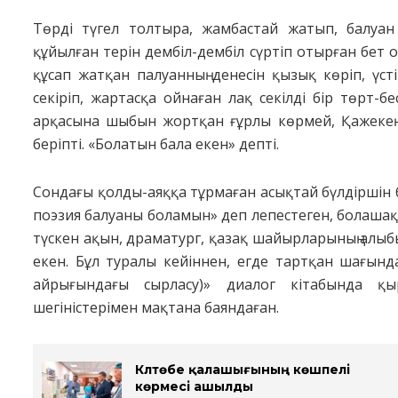
Төрді түгел толтыра, жамбастай жатып, балуа
құйылған терін дембіл-дембіл сүртіп отырған бет 
құсап жатқан палуанның денесін қызық көріп, үст
секіріп, жартасқа ойнаған лақ секілді бір төрт
арқасына шыбын жортқан ғұрлы көрмей, Қажекең к
беріпті. «Болатын бала екен» депті.
Сондағы қолды-аяққа тұрмаған асықтай бүлдіршін 
поэзия балуаны боламын» деп лепестеген, болашақта қ
түскен ақын, драматург, қазақ шайырларының алы
екен. Бұл туралы кейіннен, егде тартқан шағынд
айрығындағы сырласу)» диалог кітабында қ
шегіністерімен мақтана баяндаған.
Күлтөбе қалашығының көшпелі
көрмесі ашылды