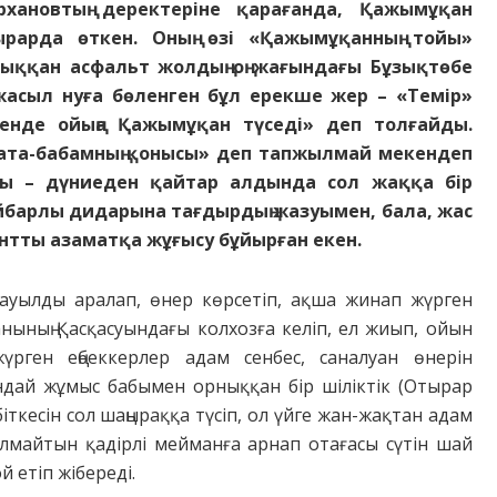
рхановтың деректеріне қарағанда, Қажымұқан
рарда өткен. Оның өзі «Қажымұқанның тойы»
шыққан асфальт жолдың оң жағындағы Бұзықтөбе
 жасыл нуға бөленген бұл ерекше жер – «Темір»
кенде ойыңа Қажымұқан түседі» деп толғайды.
 ата-бабамның қонысы» деп тапжылмай мекендеп
ны – дүниеден қайтар алдында сол жаққа бір
 айбарлы дидарына тағдырдың жазуымен, бала, жас
антты азаматқа жұғысу бұйырған екен.
-ауылды аралап, өнер көрсетіп, ақша жинап жүрген
анының Қасқасуындағы колхозға келіп, ел жиып, ойын
жүрген еңбеккерлер адам сенбес, саналуан өнерін
ндай жұмыс бабымен орныққан бір шіліктік (Отырар
ткесін сол шаңыраққа түсіп, ол үйге жан-жақтан адам
лмайтын қадірлі мейманға арнап отағасы сүтін шай
 етіп жібереді.