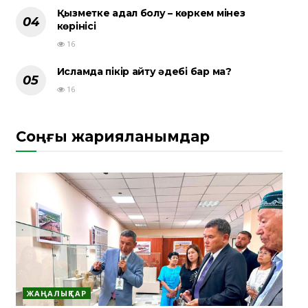
Қызметке адал болу – көркем мінез
көрінісі
16
Исламда пікір айту әдебі бар ма?
16
Соңғы жарияланымдар
ЖАҢАЛЫҚТАР