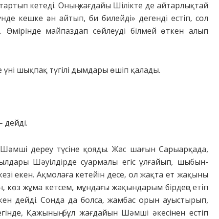
» тартып кетеді. Оның жағдайы Шілікте де айтарлықтай
нде кешке ән айтып, би билейді» дегенді естіп, сол
л. Өмірінде майпаздап сөйлеуді білмей өткен алып
 де үні шықпақ түгілі дымдары өшіп қалады.
 дейді.
ас Шәмші дереу түсіне қояды. Жас шағын Сарыарқада,
жылдары Шәуілдірде суармалы егіс ұлғайып, шыбын-
езі екен. Ақмолаға кетейін десе, ол жақта ет жақыны
ен, көз жұма кетсем, мұндағы жақындарым бірдеңе етіп
ен дейді. Сонда да болса, жамбас орын ауыстырып,
егінде, Қажының бұл жағдайын Шәмші әкесінен естіп