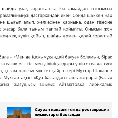
н шайды ұзақ сораптапты. Екі самайдан тынымсыз
орамалының өзі дастархандай екен. Сонда шөккен нар
іне шығып алып, желкесінен қарнына, одан тізесіне
-бес жасар бала тыным таппай қойыпты. Онысын жон
еңк-кеңк күліп қойып, шайды әрмен қарай сораптай
бала – «Мен де Қажымұқандай балуан боламын, бірақ
азақ елі, тілі мен ділінің тағдыры үшін отқа да, суға
бы, қоғам және мемлекет қайраткері Мұхтар Шаханов
а Мұхтар ақын «Құз басындағы аңшының зары (Ғасыр
ырғыз жазушысы Шыңғыс Айтматовқа лирикалық
Сауран қалашығында реставрация
жұмыстары басталды