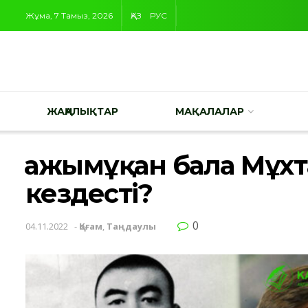
Жұма, 7 Тамыз, 2026
ҚАЗ
РУС
ЖАҢАЛЫҚТАР
МАҚАЛАЛАР
Қажымұқан бала Мұх
кездесті?
0
04.11.2022
-
Қоғам
,
Таңдаулы