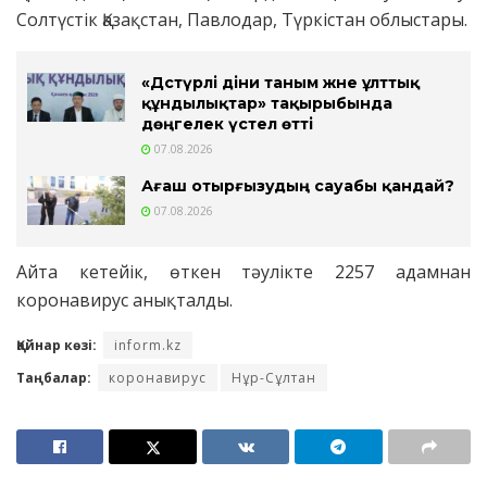
Солтүстік Қазақстан, Павлодар, Түркістан облыстары.
«Дәстүрлі діни таным және ұлттық
құндылықтар» тақырыбында
дөңгелек үстел өтті
07.08.2026
Ағаш отырғызудың сауабы қандай?
07.08.2026
Айта кетейік, өткен тәулікте 2257 адамнан
коронавирус анықталды.
Қайнар көзі:
inform.kz
Таңбалар:
коронавирус
Нұр-Сұлтан