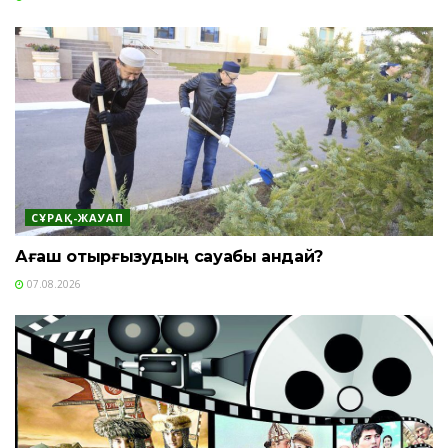
СҰРАҚ-ЖАУАП
Ағаш отырғызудың сауабы қандай?
07.08.2026