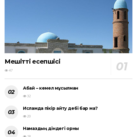
Мешіттің есепшісі
47
Абай – кемел мұсылман
32
Исламда пікір айту әдебі бар ма?
20
Намаздың діндегі орны
18