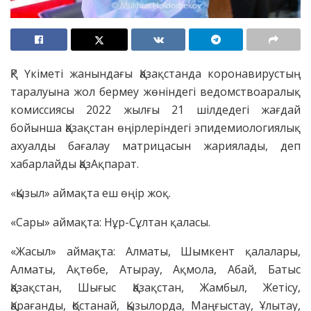
ҚР Үкіметі жанындағы Қазақстанда коронавирустың
таралуына жол бермеу жөніндегі ведомствоаралық
комиссиясы 2022 жылғы 21 шілдедегі жағдай
бойынша Қазақстан өңірлеріндегі эпидемиологиялық
ахуалды бағалау матрицасын жариялады, деп
хабарлайды ҚазАқпарат.
«Қызыл» аймақта еш өңір жоқ.
«Сары» аймақта: Нұр-Сұлтан қаласы.
«Жасыл» аймақта: Алматы, Шымкент қалалары,
Алматы, Ақтөбе, Атырау, Ақмола, Абай, Батыс
Қазақстан, Шығыс Қазақстан, Жамбыл, Жетісу,
Қарағанды, Қостанай, Қызылорда, Маңғыстау, Ұлытау,