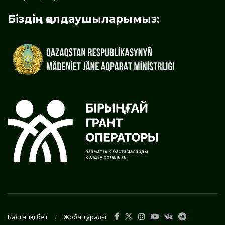
Біздің қолдаушыларымыз:
Бастапқы бет
Жоба туралы