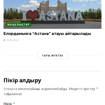
ЖАҢАЛЫҚТАР
Елордамызға “Астана” атауы қайтарылады
16.09.2022
ТАҒЫ ЖҮКТЕУ
Пікір қалдыру
Э-пошта мекенжайыңыз жарияланбайды.
Міндетті өрістер
*
таңбаланған
Пікір
*