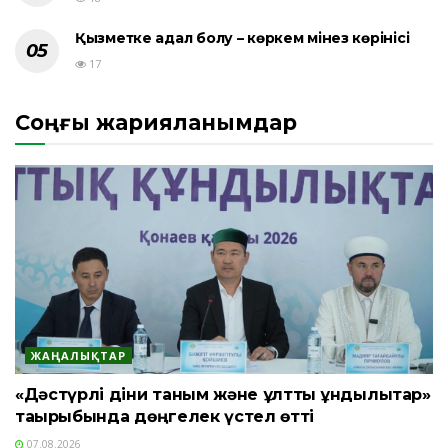
Қызметке адал болу – көркем мінез көрінісі
17
Соңғы жарияланымдар
ЖАҢАЛЫҚТАР
«Дәстүрлі діни таным және ұлттық құндылықтар»
тақырыбында дөңгелек үстел өтті
07.08.2026