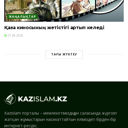
ЖАҢАЛЫҚТАР
Қазақ киносының жетістігі артып келеді
07.08.2026
ТАҒЫ ЖҮКТЕУ
Kazislam порталы – мемлекетіміздің дін саласында жүргізіп
жатқан жұмыстарын насихаттайтын еліміздегі бірден-бір
интернет-ресурс.