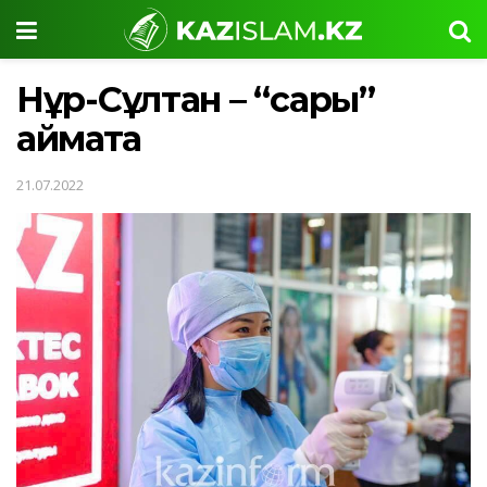
Нұр-Сұлтан – “сары”
аймақта
21.07.2022