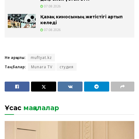
07.08.2026
Қазақ киносының жетістігі артып
келеді
07.08.2026
Не арқылы:
muftyat.kz
Таңбалар:
Munara TV
студия
Ұқсас
мақалалар