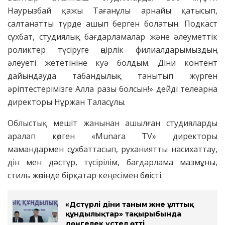
Наурызбай қажы Тағанұлы арнайы қатысып,
салтанатты түрде ашып берген болатын. Подкаст
сұхбат, студиялық бағдарламалар және әлеуметтік
роликтер түсіруге өңірлік филиалдарымыздың
әлеуеті жететініне куә болдым. Діни контент
дайындауда табандылық танытып жүрген
әріптестерімізге Алла разы болсын!» дейді телеарна
директоры Нұржан Таласұлы.
Облыстық мешіт жанынан ашылған студияларды
аралап көрген «Munara TV» директоры
мамандармен сұхбаттасып, руханиятты насихаттау,
дін мен дәстүр, түсірілім, бағдарлама мазмұны,
стиль жөнінде бірқатар кеңесімен бөлісті.
«Дәстүрлі діни таным және ұлттық
құндылықтар» тақырыбында
дөңгелек үстел өтті