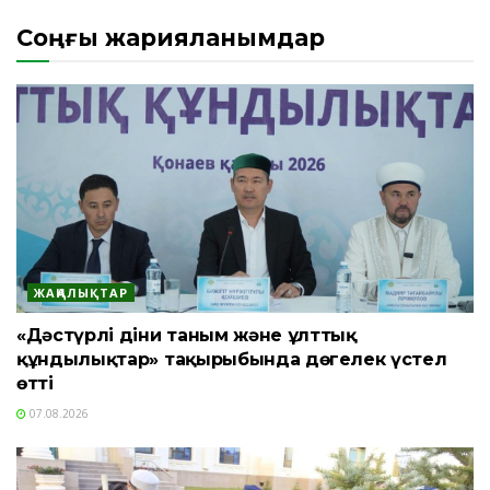
Соңғы жарияланымдар
ЖАҢАЛЫҚТАР
«Дәстүрлі діни таным және ұлттық
құндылықтар» тақырыбында дөңгелек үстел
өтті
07.08.2026