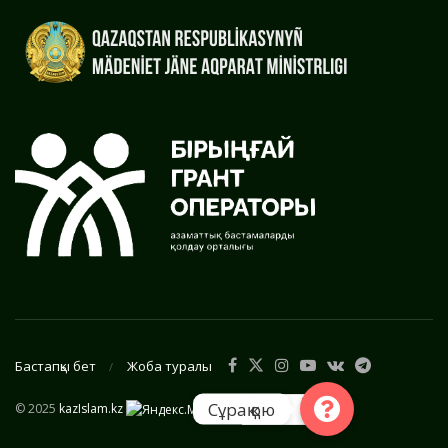
Бастапқы бет
Жоба туралы
Сұрақ қою
© 2025
kazIslam.kz