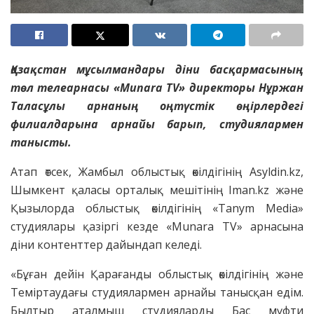
Қазақстан мұсылмандары діни басқармасының
төл телеарнасы «Munara TV» директоры Нұржан
Таласұлы арнаның оңтүстік өңірлердегі
филиалдарына арнайы барып, студиялармен
танысты.
Атап өтсек, Жамбыл облыстық өкілдігінің Asyldin.kz,
Шымкент қаласы орталық мешітінің Iman.kz және
Қызылорда облыстық өкілдігінің «Tanym Media»
студиялары қазіргі кезде «Munara TV» арнасына
діни контенттер дайындап келеді.
«Бұған дейін Қарағанды облыстық өкілдігінің және
Теміртаудағы студиялармен арнайы танысқан едім.
Былтыр аталмыш студияларды Бас мүфти