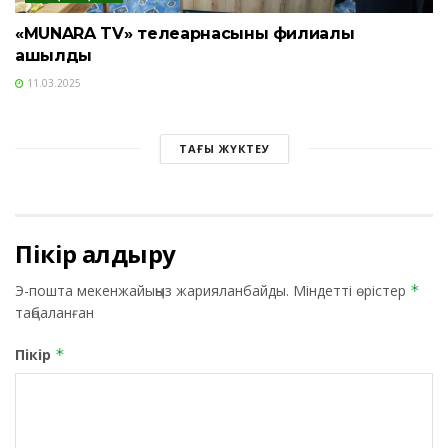
«MUNARA TV» телеарнасының филиалы
ашылды
11.03.2025
ТАҒЫ ЖҮКТЕУ
Пікір қалдыру
Э-пошта мекенжайыңыз жарияланбайды.
Міндетті өрістер
*
таңбаланған
Пікір
*