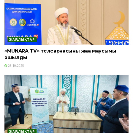
ЖАҢАЛЫҚТАР
«MUNARA TV» телеарнасының жаңа маусымы
ашылды
28.10.2025
ЖАҢАЛЫҚТАР