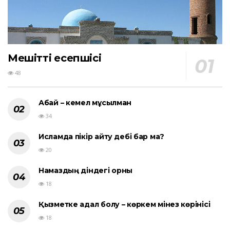
Мешіттің есепшісі
48
Абай – кемел мұсылман
34
Исламда пікір айту әдебі бар ма?
20
Намаздың діндегі орны
18
Қызметке адал болу – көркем мінез көрінісі
18