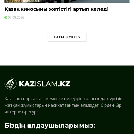
Қазақ киносының жетістігі артып келеді
07.08.2026
ТАҒЫ ЖҮКТЕУ
Kazislam порталы – мемлекетіміздің дін саласында жүргізіп
жатқан жұмыстарын насихаттайтын еліміздегі бірден-бір
интернет-ресурс.
Біздің қолдаушыларымыз: