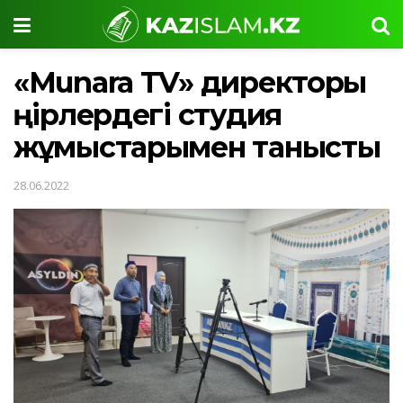
«Munara TV» директоры
өңірлердегі студия
жұмыстарымен танысты
28.06.2022