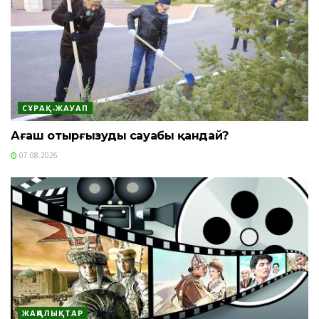
СҰРАҚ-ЖАУАП
Ағаш отырғызудың сауабы қандай?
07.08.2026
ЖАҢАЛЫҚТАР