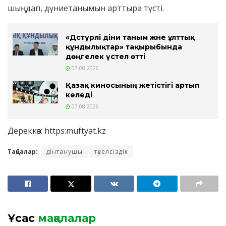
шыңдап, дүниетанымын арттыра түсті.
«Дәстүрлі діни таным және ұлттық
құндылықтар» тақырыбында
дөңгелек үстел өтті
07.08.2026
Қазақ киносының жетістігі артып
келеді
07.08.2026
Дереккөз: https:muftyat.kz
Таңбалар:
дінтанушы
тәуелсіздік
Ұқсас
мақалалар