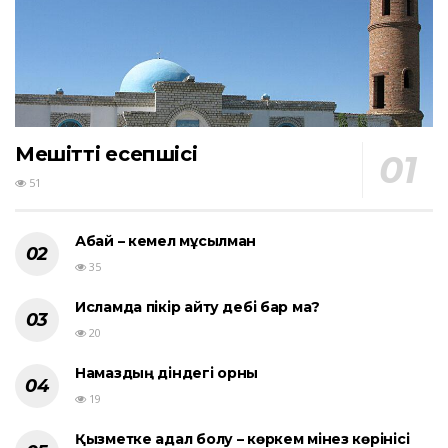
Мешіттің есепшісі
51
Абай – кемел мұсылман
35
Исламда пікір айту әдебі бар ма?
20
Намаздың діндегі орны
19
Қызметке адал болу – көркем мінез көрінісі