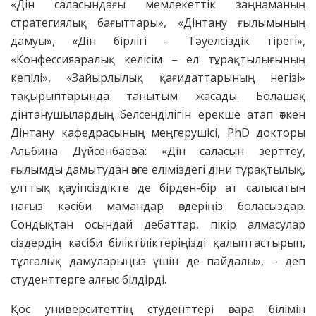
«Дін саласындағы мемлекеттік заңнаманың
стратегиялық бағыттары», «Дінтану ғылымының
дамуы», «Дін бірлігі – Тәуелсіздік тірегі»,
«Конфессияаралық келісім – ел тұрақтылығының
кепілі», «Зайырлылық қағидаттарының негізі»
тақырыптарында танытым жасады. Болашақ
дінтанушылардың белсенділігін ерекше атап өткен
Дінтану кафедрасының меңгерушісі, PhD докторы
Альбина Дүйсенбаева: «Дін саласын зерттеу,
ғылымды дамытудан өзге еліміздегі діни тұрақтылық,
ұлттық қауіпсіздікте де бірден-бір ат салысатын
нағыз кәсіби мамандар өздеріңіз боласыздар.
Сондықтан осындай дебаттар, пікір алмасулар
сіздердің кәсіби біліктіліктеріңізді қалыптастырып,
тұлғалық дамуларыңыз үшін де пайдалы», – деп
студенттерге алғыс білдірді.
Қос университеттің студенттері өзара білімін