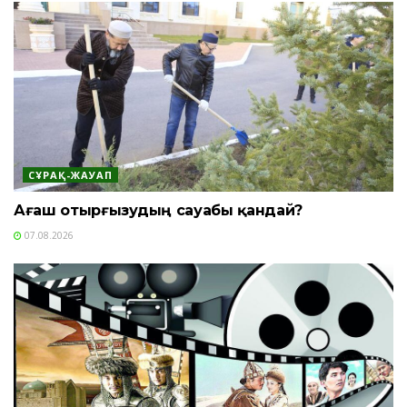
СҰРАҚ-ЖАУАП
Ағаш отырғызудың сауабы қандай?
07.08.2026