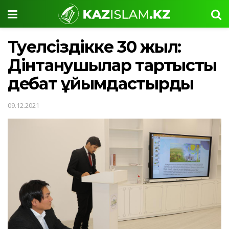
Тәуелсіздікке 30 жыл:
Дінтанушылар тартысты
дебат ұйымдастырды
09.12.2021