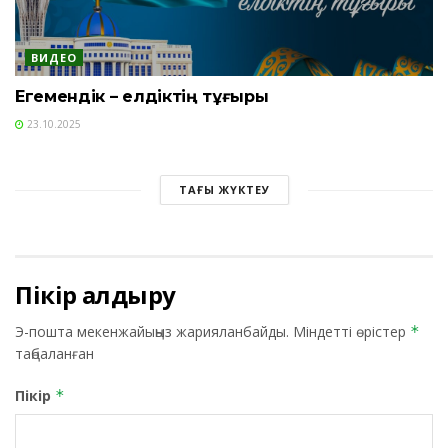
ВИДЕО
Егемендік – елдіктің тұғыры
23.10.2025
ТАҒЫ ЖҮКТЕУ
Пікір қалдыру
Э-пошта мекенжайыңыз жарияланбайды.
Міндетті өрістер
*
таңбаланған
Пікір
*