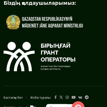
Біздің қолдаушыларымыз:
Бастапқы бет
Жоба туралы