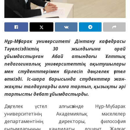
Нұр-Мүбарак университеті Дінтану кафедрасы
Тәуелсіздіктің 30 жылдығына орай
ұйымдастырған Абай атындағы Ұлттық
педагогикалық университеттің оқытушылары
мен студенттерімен бірлесіп дөңгелек үстел
өткізді. Іс-шара барысында студенттер жан-
жақты талдауларды алға тартып, қызықты әрі
тартысты дебат ұйымдастырды.
Дөңгелек үстел алғысөзінде Нұр-Мүбарак
университетінің Академиялық мәселелер
департаментінің директоры, философия
ғылымдарының кандидаты, доцент Жалғас