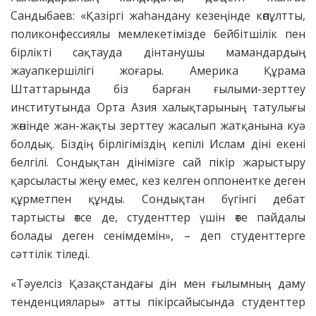
Сандыбаев: «Қазіргі жаһандану кезеңінде көпұлтты,
поликонфессиялы мемлекетімізде бейбітшілік пен
бірлікті сақтауда дінтанушы мамандардың
жауапкершілігі жоғары. Америка Құрама
Штаттарында біз барған ғылыми-зерттеу
институтында Орта Азия халықтарының татулығы
жөнінде жан-жақты зерттеу жасалып жатқанына куә
болдық. Біздің бірлігіміздің кепілі Ислам діні екені
белгілі. Сондықтан дінімізге сай пікір жарыстыру
қарсыласты жеңу емес, кез келген оппонентке деген
құрметпен құнды. Сондықтан бүгінгі дебат
тартысты өтсе де, студенттер үшін өте пайдалы
болады деген сенімдемін», – деп студенттерге
сәттілік тіледі.
«Тәуелсіз Қазақстандағы дін мен ғылымның даму
тенденциялары» атты пікірсайысында студенттер