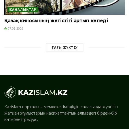
ЖАҢАЛЫҚТАР
Қазақ киносының жетістігі артып келеді
07.08.2026
ТАҒЫ ЖҮКТЕУ
Kazislam порталы – мемлекетіміздің дін саласында жүргізіп
жатқан жұмыстарын насихаттайтын еліміздегі бірден-бір
интернет-ресурс.