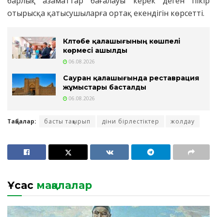
барлық азаматтар бағалауы керек деген пікір
отырысқа қатысушыларға ортақ екендігін көрсетті.
Күлтөбе қалашығының көшпелі
көрмесі ашылды
06.08.2026
Сауран қалашығында реставрация
жұмыстары басталды
06.08.2026
Таңбалар:
басты тақырып
діни бірлестіктер
жолдау
Ұқсас
мақалалар