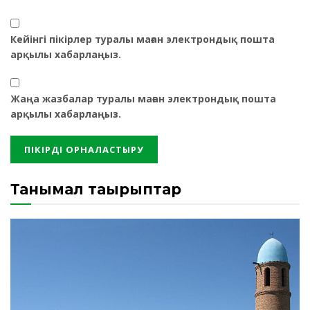
Кейінгі пікірлер туралы маған электрондық пошта
арқылы хабарлаңыз.
Жаңа жазбалар туралы маған электрондық пошта
арқылы хабарлаңыз.
Танымал тақырыптар