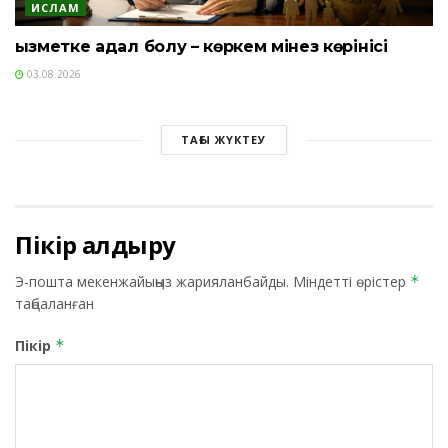
ИСЛАМ
Қызметке адал болу – көркем мінез көрінісі
03.08.2026
ТАҒЫ ЖҮКТЕУ
Пікір қалдыру
Э-пошта мекенжайыңыз жарияланбайды.
Міндетті өрістер
*
таңбаланған
Пікір
*