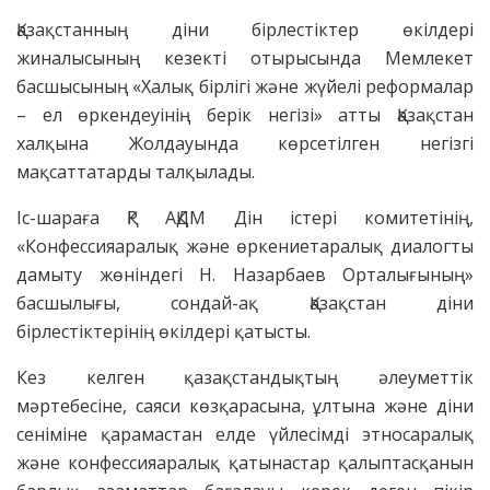
Қазақстанның діни бірлестіктер өкілдері
жиналысының кезекті отырысында Мемлекет
басшысының «Халық бірлігі және жүйелі реформалар
– ел өркендеуінің берік негізі» атты Қазақстан
халқына Жолдауында көрсетілген негізгі
мақсаттатарды талқылады.
Іс-шараға ҚР АҚДМ Дін істері комитетінің,
«Конфессияаралық және өркениетаралық диалогты
дамыту жөніндегі Н. Назарбаев Орталығының»
басшылығы, сондай-ақ Қазақстан діни
бірлестіктерінің өкілдері қатысты.
Кез келген қазақстандықтың әлеуметтік
мәртебесіне, саяси көзқарасына, ұлтына және діни
сеніміне қарамастан елде үйлесімді этносаралық
және конфессияаралық қатынастар қалыптасқанын