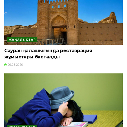
ЖАҢАЛЫҚТАР
Сауран қалашығында реставрация
жұмыстары басталды
06.08.2026