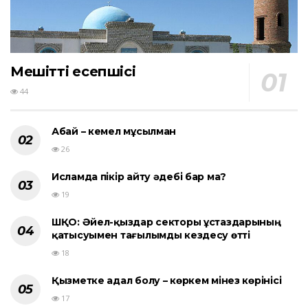
Мешіттің есепшісі
44
Абай – кемел мұсылман
26
Исламда пікір айту әдебі бар ма?
19
ШҚО: Әйел-қыздар секторы ұстаздарының
қатысуымен тағылымды кездесу өтті
18
Қызметке адал болу – көркем мінез көрінісі
17