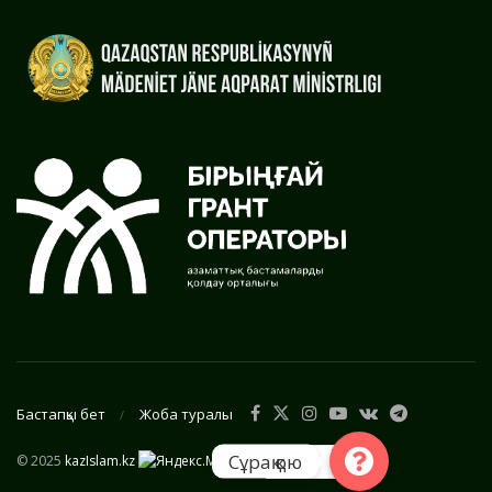
Бастапқы бет
Жоба туралы
Сұрақ қою
© 2025
kazIslam.kz