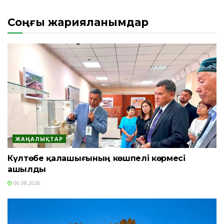
Соңғы жарияланымдар
ЖАҢАЛЫҚТАР
Күлтөбе қалашығының көшпелі көрмесі
ашылды
06.08.2026