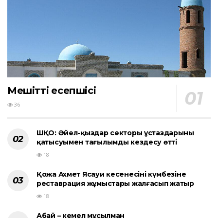
Мешіттің есепшісі
36
ШҚО: Әйел-қыздар секторы ұстаздарының
қатысуымен тағылымды кездесу өтті
18
Қожа Ахмет Ясауи кесенесінің күмбезіне
реставрация жұмыстары жалғасып жатыр
18
Абай – кемел мұсылман