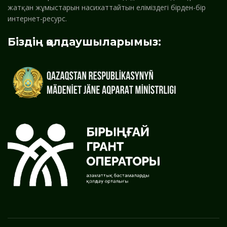
жатқан жұмыстарын насихаттайтын еліміздегі бірден-бір
интернет-ресурс.
Біздің қолдаушыларымыз: