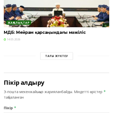
ЖАҢАЛЫҚТАР
ҚМДБ: Мейрам қарсаңындағы мәжіліс
14.05.2026
ТАҒЫ ЖҮКТЕУ
Пікір қалдыру
Э-пошта мекенжайыңыз жарияланбайды.
Міндетті өрістер
*
таңбаланған
Пікір
*