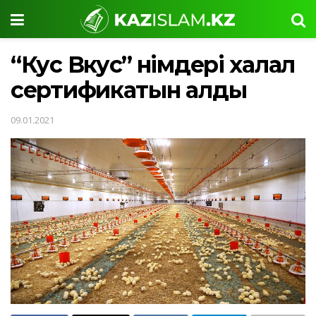
“Кус Вкус” өнімдері халал
сертификатын алды
09.01.2021