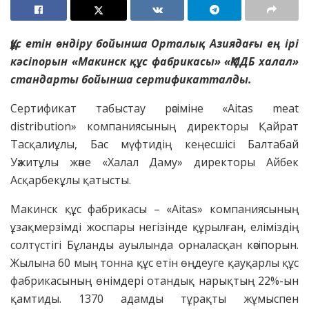
Құс етін өндіру бойынша Орталық Азиядағы ең ірі
кәсіпорын «Макинск құс фабрикасы» «ҚМДБ халал»
стандарты бойынша сертификатталды.
Сертификат табыстау рәсіміне «Aitas meat
distribution» компаниясының директоры Қайрат
Тасқалиұлы, Бас мүфтидің кеңесшісі Балтабай
Уәжитұлы және «Халал Даму» директоры Айбек
Асқарбекұлы қатысты.
Макинск құс фабрикасы – «Aitas» компаниясының
ұзақмерзімді жоспары негізінде құрылған, еліміздің
солтүстігі Бұланды ауылында орналасқан кәсіпорын.
Жылына 60 мың тонна құс етін өңдеуге қауқарлы құс
фабрикасының өнімдері отандық нарықтың 22%-ын
қамтиды. 1370 адамды тұрақты жұмыспен