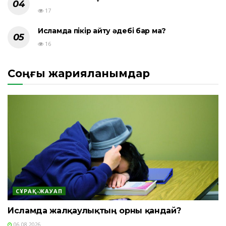
17
Исламда пікір айту әдебі бар ма?
16
Соңғы жарияланымдар
СҰРАҚ-ЖАУАП
Исламда жалқаулықтың орны қандай?
06.08.2026