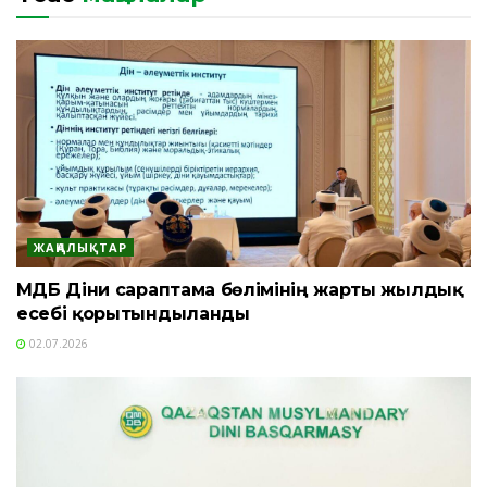
ЖАҢАЛЫҚТАР
ҚМДБ Діни сараптама бөлімінің жарты жылдық
есебі қорытындыланды
02.07.2026