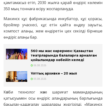
қамтамасыз етіп, 2030 жылға қарай өндіріс көлемін
350 мың тоннаға өсіру жоспарлануда.
Макинск құс фабрикасында инкубатор, құс қорасы,
бройлер учаскесі, құс етін қайта өңдеу зауыты,
компост алаңы, жем өндіретін цех секілді бірнеше
өндіріс алаңы бар.
560 мың жас көрермен: Қазақстан
театрларында балаларға арналған
қойылымдар көбейіп келеді
06.08.2026
Ұлттық архивке – 20 жыл
05.08.2026
Кәсіби технолог және шариғат мамандарының
қатысуымен осы өндіріс алаңдарының барлығында
бақылау-қадағалау шаралары жүргізілді. «Макинск