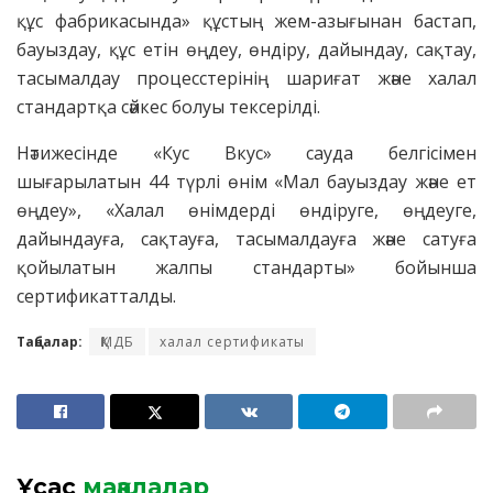
құс фабрикасында» құстың жем-азығынан бастап,
бауыздау, құс етін өңдеу, өндіру, дайындау, сақтау,
тасымалдау процесстерінің шариғат және халал
стандартқа сәйкес болуы тексерілді.
Нәтижесінде «Кус Вкус» сауда белгісімен
шығарылатын 44 түрлі өнім «Мал бауыздау және ет
өңдеу», «Халал өнімдерді өндіруге, өңдеуге,
дайындауға, сақтауға, тасымалдауға және сатуға
қойылатын жалпы стандарты» бойынша
сертификатталды.
Таңбалар:
ҚМДБ
халал сертификаты
Ұқсас
мақалалар