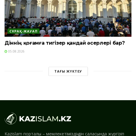
СҰРАҚ-ЖАУАП
Діннің қоғамға тигізер қандай әсерлері бар?
05.08.2026
ТАҒЫ ЖҮКТЕУ
Kazislam порталы – мемлекетіміздің дін саласында жүргізіп