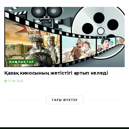
ЖАҢАЛЫҚТАР
Қазақ киносының жетістігі артып келеді
07.08.2026
ТАҒЫ ЖҮКТЕУ