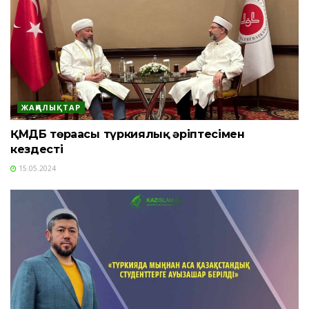
ЖАҢАЛЫҚТАР
ҚМДБ төрағасы түркиялық әріптесімен
кездесті
15.05.2024