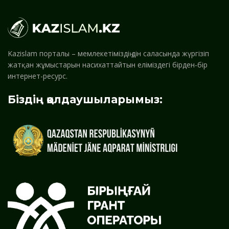
Kazislam порталы – мемлекетіміздің дін саласында жүргізіп
жатқан жұмыстарын насихаттайтын еліміздегі бірден-бір
интернет-ресурс.
Біздің қолдаушыларымыз: