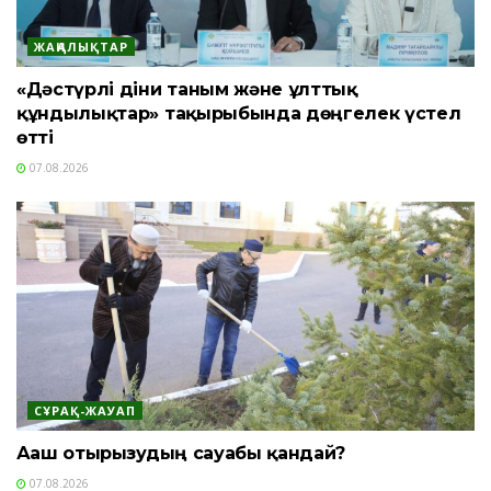
ЖАҢАЛЫҚТАР
«Дәстүрлі діни таным және ұлттық
құндылықтар» тақырыбында дөңгелек үстел
өтті
07.08.2026
СҰРАҚ-ЖАУАП
Ағаш отырғызудың сауабы қандай?
07.08.2026