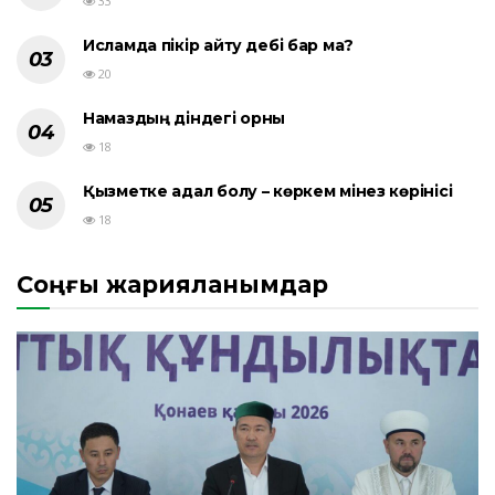
33
Исламда пікір айту әдебі бар ма?
20
Намаздың діндегі орны
18
Қызметке адал болу – көркем мінез көрінісі
18
Соңғы жарияланымдар