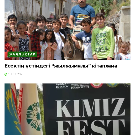
ЖАҢАЛЫҚТАР
Есектің үстіндегі “жылжымалы” кітапхана
13.07.2023