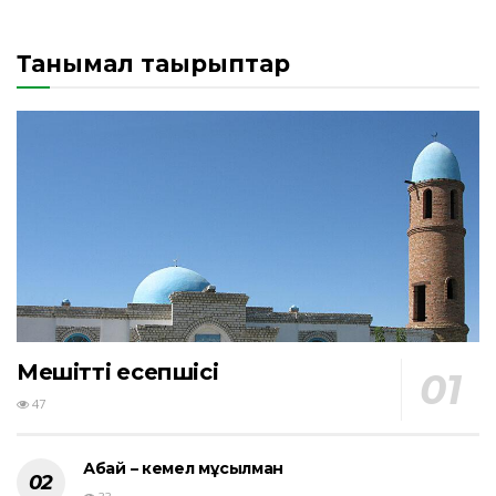
Танымал тақырыптар
Мешіттің есепшісі
47
Абай – кемел мұсылман