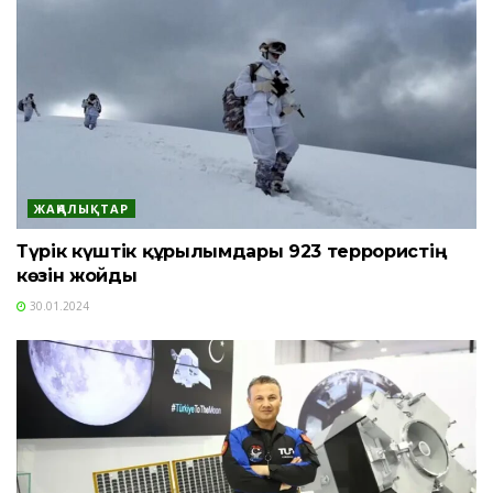
ЖАҢАЛЫҚТАР
Түрік күштік құрылымдары 923 террористің
көзін жойды
30.01.2024