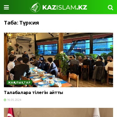
Таңба:
Түркия
ЖАҢАЛЫҚТАР
Талабаларға тілегін айтты
16.05.2024