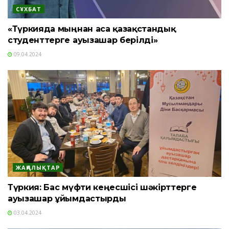
СҰХБАТ
«Түркияда мыңнан аса қазақстандық
студенттерге ауызашар берілді»
09.04.2024
ЖАҢАЛЫҚТАР
Түркия: Бас мүфти кеңесшісі шәкірттерге
ауызашар ұйымдастырды
03.04.2024