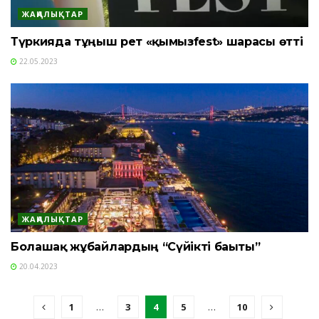
ЖАҢАЛЫҚТАР
Түркияда тұңғыш рет «қымызfest» шарасы өтті
22.05.2023
ЖАҢАЛЫҚТАР
Болашақ жұбайлардың “Сүйікті бағыты”
20.04.2023
1
…
3
4
5
…
10