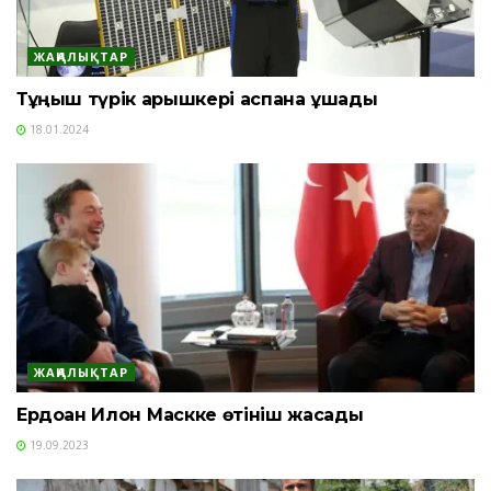
ЖАҢАЛЫҚТАР
Тұңғыш түрік ғарышкері аспанға ұшады
18.01.2024
ЖАҢАЛЫҚТАР
Ердоған Илон Маскке өтініш жасады
19.09.2023