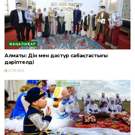
ЖАҢАЛЫҚТАР
Алматы: Дін мен дәстүр сабақтастығы
дәріптелді
27.09.2021