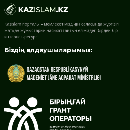
Kazislam порталы – мемлекетіміздің дін саласында жүргізіп
жатқан жұмыстарын насихаттайтын еліміздегі бірден-бір
интернет-ресурс.
Біздің қолдаушыларымыз: