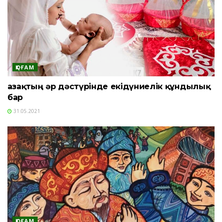
ҚОҒАМ
Қазақтың әр дәстүрінде екідүниелік құндылық
бар
31.05.2021
ҚОҒАМ