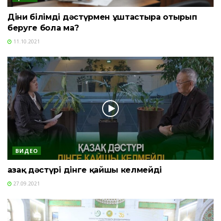
Діни білімді дәстүрмен ұштастыра отырып
беруге бола ма?
11.10.2021
ВИДЕО
Қазақ дәстүрі дінге қайшы келмейді
27.09.2021