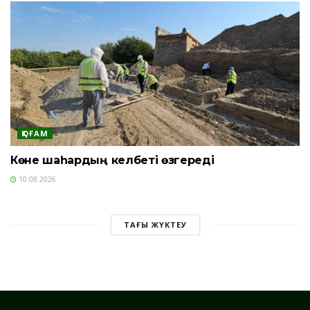
ҚОҒАМ
Көне шаһардың келбеті өзгереді
10.08.2026
ТАҒЫ ЖҮКТЕУ