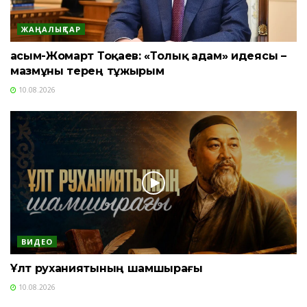
ЖАҢАЛЫҚТАР
Қасым-Жомарт Тоқаев: «Толық адам» идеясы –
мазмұны терең тұжырым
10.08.2026
ВИДЕО
Ұлт руханиятының шамшырағы
10.08.2026