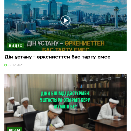
ВИДЕО
Дін ұстану – өркениеттен бас тарту емес
09.12.2021
ҚОҒАМ