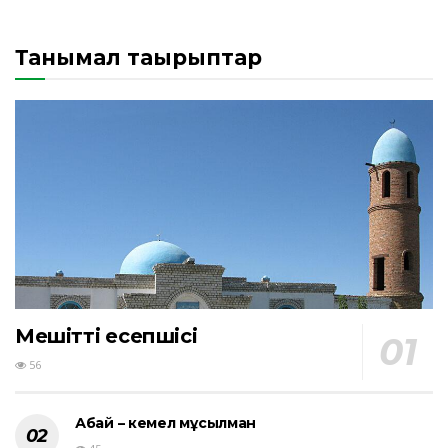
Танымал тақырыптар
Мешіттің есепшісі
56
Абай – кемел мұсылман