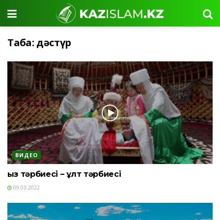
Таңба:
дәстүр
ВИДЕО
Қыз тәрбиесі – ұлт тәрбиесі
09.03.2022