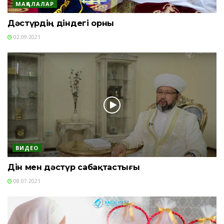
МАҚАЛАЛАР
Дәстүрдің діндегі орны
02.09.2021
ВИДЕО
Дін мен дәстүр сабақтастығы
08.07.2021