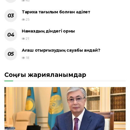
45
Тарихқа тағылым болған әділет
25
Намаздың діндегі орны
21
Ағаш отырғызудың сауабы қандай?
18
Соңғы жарияланымдар