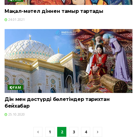
Мақал-мәтел діннен тамыр тартады
24.01.2021
ҚОҒАМ
Дін мен дәстүрді бөлетіндер тарихтан
бейхабар
25.10.2020
1
2
3
4