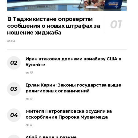
В Таджикистане опровергли
сообщения о новых штрафах за
ношение хиджаба
84
Иран атаковал дронами авиабазу США в
Кувейте
53
Ерлан Карин: Законы государства выше
религиозных ограничений
48
Жителя Петропавловска осудили за
оскорбление Пророка Мухаммеда
40
Абай о вере и разуме