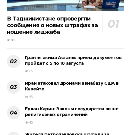
В Таджикистане опровергли
сообщения о новых штрафах за
ношение хиджаба
80
Гранты акима Астаны: прием документов
пройдет с 5 по 10 августа
65
Иран атаковал дронами авиабазу США в
Кувейте
53
Ерлан Карин: Законы государства выше
религиозных ограничений
45
Жителя Петропавловска осудили за