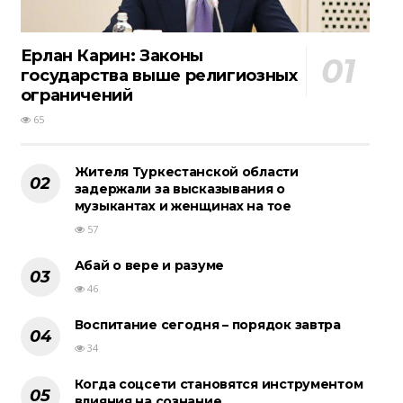
Ерлан Карин: Законы
государства выше религиозных
ограничений
65
Жителя Туркестанской области
задержали за высказывания о
музыкантах и женщинах на тое
57
Абай о вере и разуме
46
Воспитание сегодня – порядок завтра
34
Когда соцсети становятся инструментом
влияния на сознание