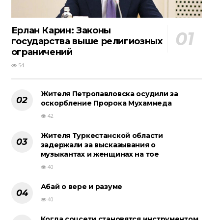
Ерлан Карин: Законы
государства выше религиозных
ограничений
54
Жителя Петропавловска осудили за
оскорбление Пророка Мухаммеда
42
Жителя Туркестанской области
задержали за высказывания о
музыкантах и женщинах на тое
40
Абай о вере и разуме
40
Когда соцсети становятся инструментом