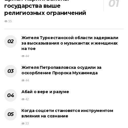
государства выше
религиозных ограничений
55
Жителя Туркестанской области задержали
за высказывания о музыкантах и женщинах
на тое
44
Жителя Петропавловска осудили за
оскорбление Пророка Мухаммеда
44
Абай о вере и разуме
42
Когда соцсети становятся инструментом
влияния на сознание
33