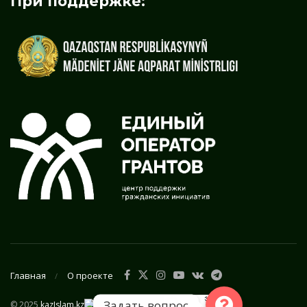
При поддержке:
Главная
О проекте
Задать вопрос
© 2025
kazIslam.kz