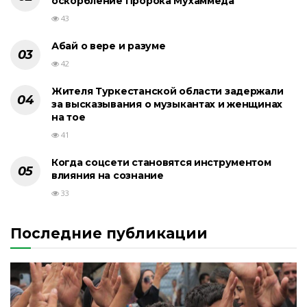
оскорбление Пророка Мухаммеда
43
Абай о вере и разуме
42
Жителя Туркестанской области задержали
за высказывания о музыкантах и женщинах
на тое
41
Когда соцсети становятся инструментом
влияния на сознание
33
Последние публикации