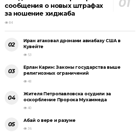
сообщения о новых штрафах
за ношение хиджаба
84
Иран атаковал дронами авиабазу США в
Кувейте
53
Ерлан Карин: Законы государства выше
религиозных ограничений
48
Жителя Петропавловска осудили за
оскорбление Пророка Мухаммеда
40
Абай о вере и разуме
36