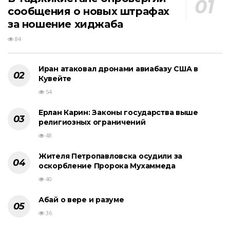
сообщения о новых штрафах
за ношение хиджаба
84
Иран атаковал дронами авиабазу США в
Кувейте
54
Ерлан Карин: Законы государства выше
религиозных ограничений
48
Жителя Петропавловска осудили за
оскорбление Пророка Мухаммеда
40
Абай о вере и разуме
36