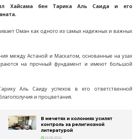
вил Хайсама бен Тарика Аль Саида и его
аната.
ривает Оман как одного из самых надежных и важных
ния между Астаной и Маскатом, основанные на узах
пираются на прочный фундамент и имеют большой
арику Аль Саиду успехов в его ответственной
благополучия и процветания.
В мечетях и колониях усилят
контроль за религиозной
литературой
06.08.2026