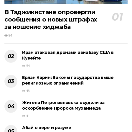
В Таджикистане опровергли
сообщения о новых штрафах
за ношение хиджаба
84
Иран атаковал дронами авиабазу США в
Кувейте
54
Ерлан Карин: Законы государства выше
религиозных ограничений
48
Жителя Петропавловска осудили за
оскорбление Пророка Мухаммеда
41
Абай о вере и разуме