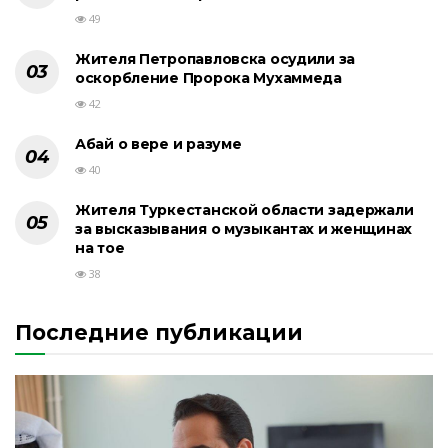
49
Жителя Петропавловска осудили за
оскорбление Пророка Мухаммеда
42
Абай о вере и разуме
40
Жителя Туркестанской области задержали
за высказывания о музыкантах и женщинах
на тое
38
Последние публикации