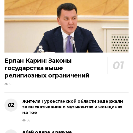
Ерлан Карин: Законы
государства выше
религиозных ограничений
65
Жителя Туркестанской области задержали
за высказывания о музыкантах и женщинах
на тое
56
Абай о вере и разуме