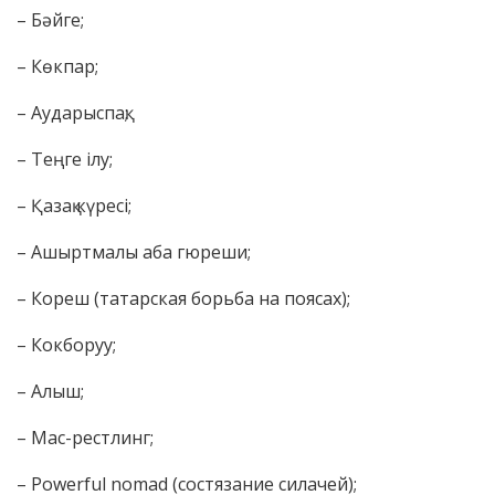
– Бәйге;
– Көкпар;
– Аударыспақ;
– Теңге ілу;
– Қазақ күресі;
– Ашыртмалы аба гюреши;
– Кореш (татарская борьба на поясах);
– Кокборуу;
– Алыш;
– Мас-рестлинг;
– Powerful nomad (состязание силачей);