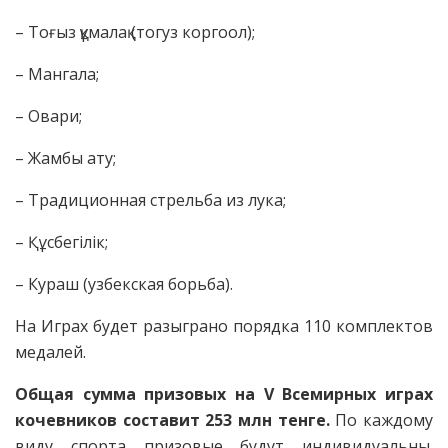
– Тоғыз құмалақ (тогуз коргоол);
– Мангала;
– Овари;
– Жамбы ату;
– Традиционная стрельба из лука;
– Құсбегілік;
– Кураш (узбекская борьба).
На Играх будет разыграно порядка 110 комплектов
медалей.
Общая сумма призовых на V Всемирных играх
кочевников составит 253 млн тенге.
По каждому
виду спорта призовые будут индивидуальны.