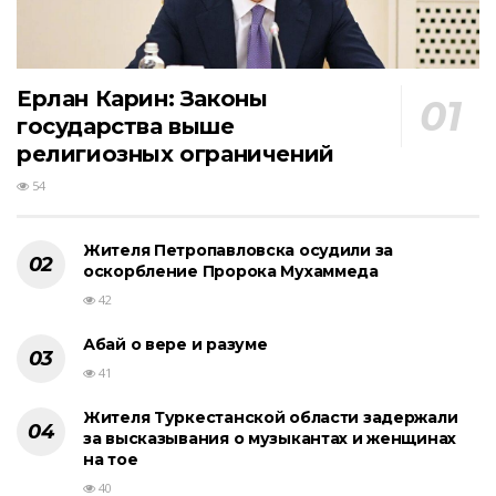
Ерлан Карин: Законы
государства выше
религиозных ограничений
54
Жителя Петропавловска осудили за
оскорбление Пророка Мухаммеда
42
Абай о вере и разуме
41
Жителя Туркестанской области задержали
за высказывания о музыкантах и женщинах
на тое
40