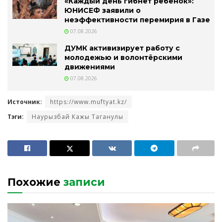
«Каждый день гибнет ребенок»:
ЮНИСЕФ заявили о
неэффективности перемирия в Газе
07.08.2026
ДУМК активизирует работу с
молодежью и волонтёрскими
движениями
07.08.2026
Источник:
https://www.muftyat.kz/
Тэги:
Наурызбай Кажы Таганулы
Похожие
записи