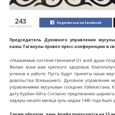
243
Поделиться на Facebook
ПРОСМОТРЕЛИ
Председатель Духовного управления мусуль
кажы Таганулы провел пресс-конференцию в св
«Уважаемые соотечественники! От всей души поз
Желаю всем вам крепкого здоровья, благополуч
успехов в работе. Пусть будут приняты наши жер
довольства Всевышнего. Духовное управление м
управлениями мусульман соседних Узбекистана, К
дату Курбан-Айта. Согласно предписанию шариата
хиджры начало месяца зуль-хиджа 1445 года было 
Таким образом, день Арафа приходится на 15 и