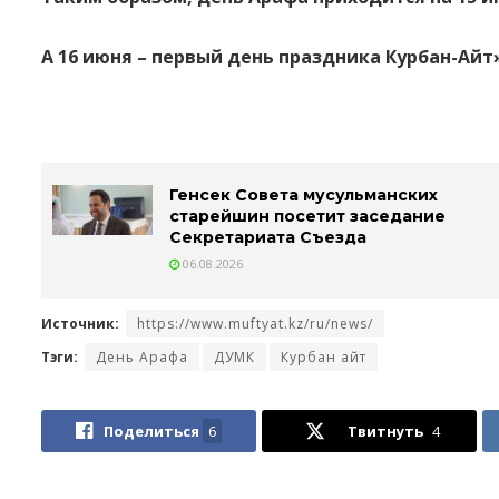
А 16 июня – первый день праздника Курбан-Айт
Генсек Совета мусульманских
старейшин посетит заседание
Секретариата Съезда
06.08.2026
Источник:
https://www.muftyat.kz/ru/news/
Тэги:
День Арафа
ДУМК
Курбан айт
Поделиться
6
Твитнуть
4