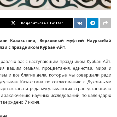
Поделиться на Twitter
ман Казахстана, Верховный муфтий Наурызбай
язи с праздником Курбан-Айт.
дравляю вас с наступающим праздником Курбан-Айт.
ия вашим семьям, процветания, единства, мира и
твы и все благие дела, которые мы совершали ради
усульман Казахстана по согласованию с Духовными
ыргызстана и ряда мусульманских стран установило
 и заключению научных исследований, по календарю
утверждено 7 июня.
юня.