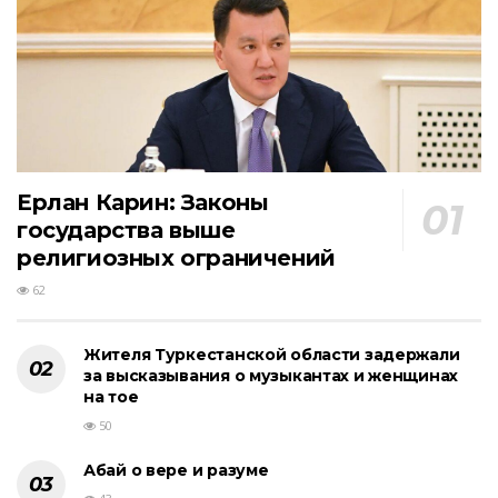
Ерлан Карин: Законы
государства выше
религиозных ограничений
62
Жителя Туркестанской области задержали
за высказывания о музыкантах и женщинах
на тое
50
Абай о вере и разуме