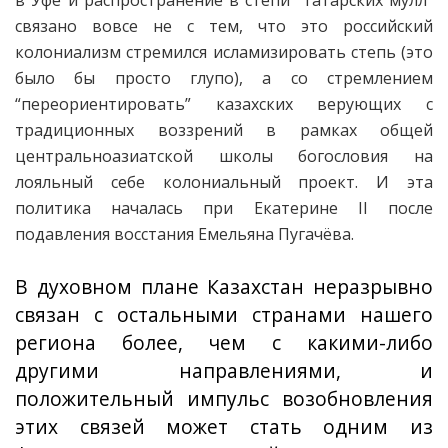
в Уфе и распространение в степи “татарских мулл”
связано вовсе не с тем, что это российский
колониализм стремился исламизировать степь (это
было бы просто глупо), а со стремлением
“переориентировать” казахских верующих с
традиционных воззрений в рамках общей
центральноазиатской школы богословия на
лояльный себе колониальный проект. И эта
политика началась при Екатерине II после
подавления восстания Емельяна Пугачёва.
В духовном плане Казахстан неразрывно
связан с остальными странами нашего
региона более, чем с какими-либо
другими направлениями, и
положительный импульс возобновления
этих связей может стать одним из