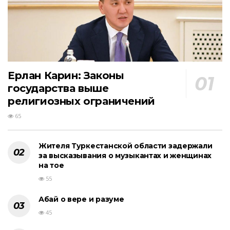
Ерлан Карин: Законы
государства выше
религиозных ограничений
65
Жителя Туркестанской области задержали
за высказывания о музыкантах и женщинах
на тое
55
Абай о вере и разуме
45