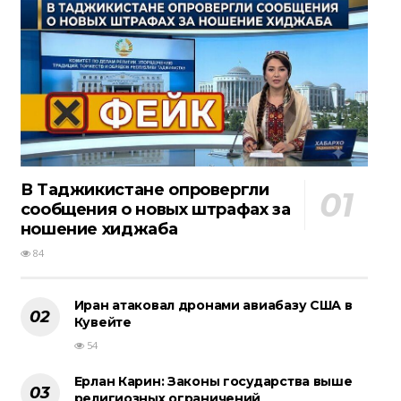
В Таджикистане опровергли
сообщения о новых штрафах за
ношение хиджаба
84
Иран атаковал дронами авиабазу США в
Кувейте
54
Ерлан Карин: Законы государства выше
религиозных ограничений