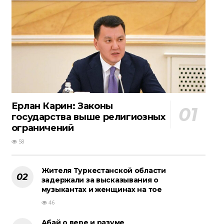
Ерлан Карин: Законы
государства выше религиозных
ограничений
58
Жителя Туркестанской области
задержали за высказывания о
музыкантах и женщинах на тое
46
Абай о вере и разуме