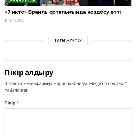
ЖАҢАЛЫҚТАР
«7 нүкте» Брайль орталығында кездесу өтті
19.12.2025
ТАҒЫ ЖҮКТЕУ
Пікір қалдыру
Э-пошта мекенжайыңыз жарияланбайды.
Міндетті өрістер
*
таңбаланған
Пікір
*