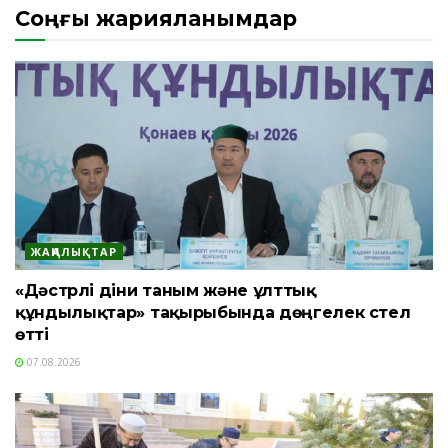
Соңғы жарияланымдар
ЖАҢАЛЫҚТАР
«Дәстүрлі діни таным және ұлттық
құндылықтар» тақырыбында дөңгелек үстел
өтті
07.08.2026