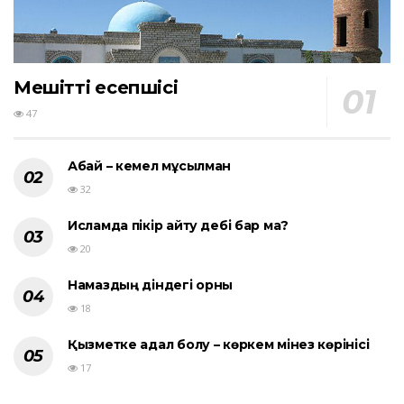
Мешіттің есепшісі
47
Абай – кемел мұсылман
32
Исламда пікір айту әдебі бар ма?
20
Намаздың діндегі орны
18
Қызметке адал болу – көркем мінез көрінісі
17