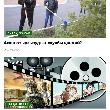
СҰРАҚ-ЖАУАП
Ағаш отырғызудың сауабы қандай?
07.08.2026
ЖАҢАЛЫҚТАР