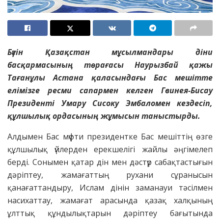
Бүгін Қазақстан мұсылмандары діни
басқармасының төрағасы Наурызбай қажы
Тағанұлы Астана қаласындағы Бас мешітте
елімізге ресми сапармен келген Гвинея-Бисау
Президенті Умару Сисоку Эмбаломен кездесіп,
құлшылық ордасының жұмысын таныстырды.
Алдымен Бас мүфти президентке Бас мешіттің өзге
құлшылық үйлерден ерекшелігі жайлы әңгімелеп
берді. Сонымен қатар дін мен дәстүр сабақтастығын
дәріптеу, жамағаттың рухани сұранысын
қанағаттандыру, Ислам дінін заманауи тәсілмен
насихаттау, жамағат арасында қазақ халқының
ұлттық құндылықтарын дәріптеу бағытында