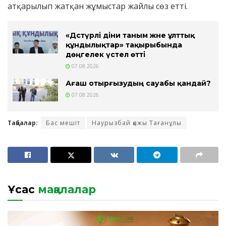
атқарылып жатқан жұмыстар жайлы сөз етті.
«Дәстүрлі діни таным және ұлттық
құндылықтар» тақырыбында
дөңгелек үстел өтті
07.08.2026
Ағаш отырғызудың сауабы қандай?
07.08.2026
Таңбалар:
Бас мешіт
Наурызбай қажы Тағанұлы
Ұқсас
мақалалар