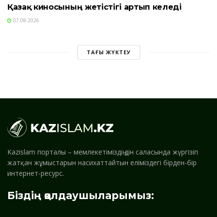
Қазақ киносының жетістігі артып келеді
07.08.2026
ТАҒЫ ЖҮКТЕУ
Kazislam порталы – мемлекетіміздің дін саласында жүргізіп
жатқан жұмыстарын насихаттайтын еліміздегі бірден-бір
интернет-ресурс.
Біздің қолдаушыларымыз: