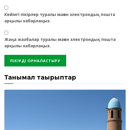
Кейінгі пікірлер туралы маған электрондық пошта
арқылы хабарлаңыз.
Жаңа жазбалар туралы маған электрондық пошта
арқылы хабарлаңыз.
Танымал тақырыптар