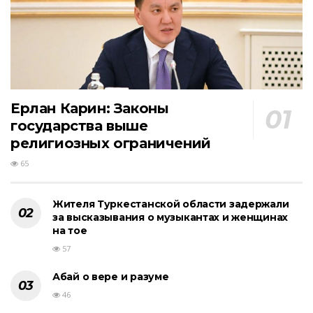
Ерлан Карин: Законы
государства выше
религиозных ограничений
65
Жителя Туркестанской области задержали
за высказывания о музыкантах и женщинах
на тое
57
Абай о вере и разуме
46