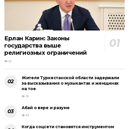
Ерлан Карин: Законы
государства выше
религиозных ограничений
62
Жителя Туркестанской области задержали
за высказывания о музыкантах и женщинах
на тое
50
Абай о вере и разуме
43
Когда соцсети становятся инструментом