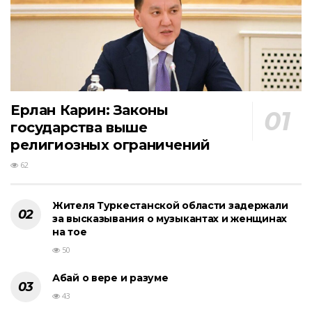
Ерлан Карин: Законы
государства выше
религиозных ограничений
62
Жителя Туркестанской области задержали
за высказывания о музыкантах и женщинах
на тое
50
Абай о вере и разуме
43