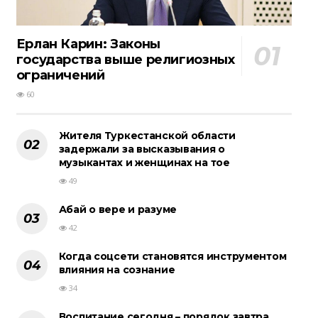
Ерлан Карин: Законы
государства выше религиозных
ограничений
60
Жителя Туркестанской области
задержали за высказывания о
музыкантах и женщинах на тое
49
Абай о вере и разуме
42
Когда соцсети становятся инструментом
влияния на сознание
34
Воспитание сегодня – порядок завтра