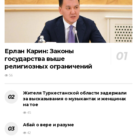
Ерлан Карин: Законы
государства выше
религиозных ограничений
56
Жителя Туркестанской области задержали
за высказывания о музыкантах и женщинах
на тое
45
Абай о вере и разуме
42