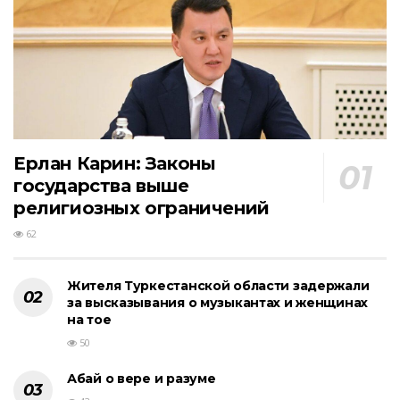
Ерлан Карин: Законы
государства выше
религиозных ограничений
62
Жителя Туркестанской области задержали
за высказывания о музыкантах и женщинах
на тое
50
Абай о вере и разуме