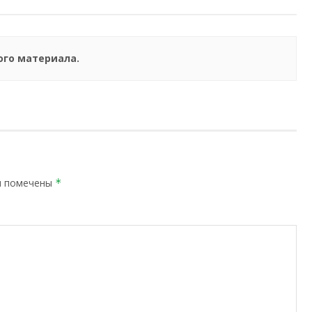
ого материала.
я помечены
*