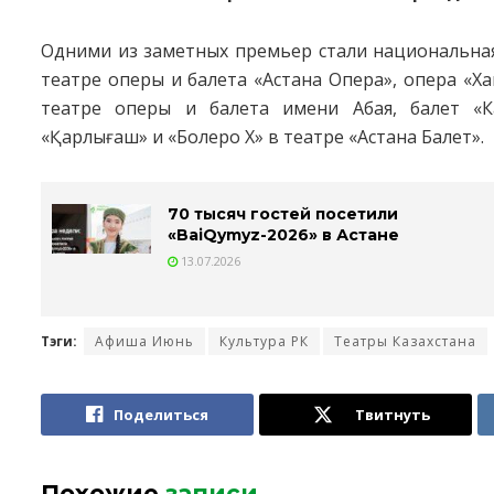
Одними из заметных премьер стали национальная 
театре оперы и балета «Астана Опера», опера «Х
театре оперы и балета имени Абая, балет «
«Қарлығаш» и «Болеро Х» в театре «Астана Балет».
70 тысяч гостей посетили
«BaiQymyz-2026» в Астане
13.07.2026
Тэги:
Афиша Июнь
Культура РК
Театры Казахстана
Поделиться
Твитнуть
Похожие
записи