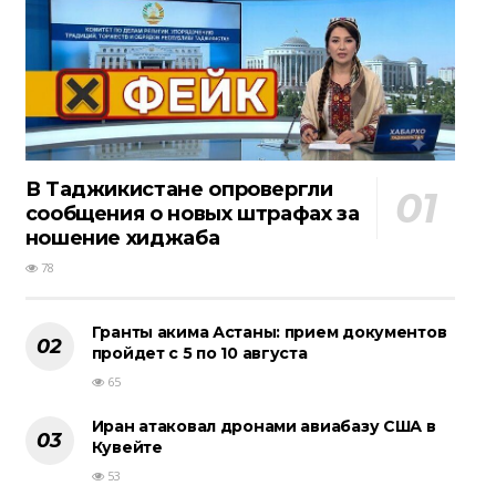
В Таджикистане опровергли
сообщения о новых штрафах за
ношение хиджаба
78
Гранты акима Астаны: прием документов
пройдет с 5 по 10 августа
65
Иран атаковал дронами авиабазу США в
Кувейте
53