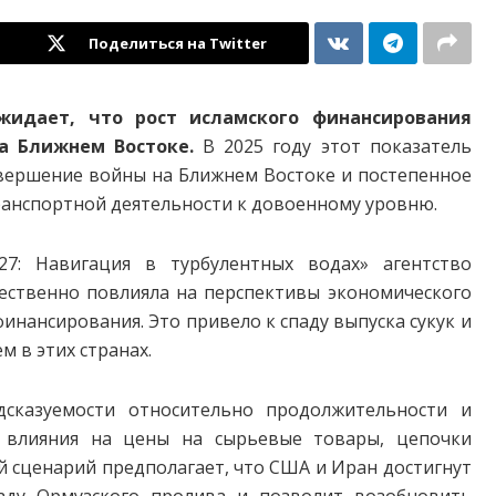
Поделиться на Twitter
ожидает, что рост исламского финансирования
на Ближнем Востоке.
В 2025 году этот показатель
авершение войны на Ближнем Востоке и постепенное
транспортной деятельности к довоенному уровню.
27: Навигация в турбулентных водах» агентство
ественно повлияла на перспективы экономического
инансирования. Это привело к спаду выпуска сукук и
 в этих странах.
дсказуемости относительно продолжительности и
 влияния на цены на сырьевые товары, цепочки
й сценарий предполагает, что США и Иран достигнут
каду Ормузского пролива и позволит возобновить