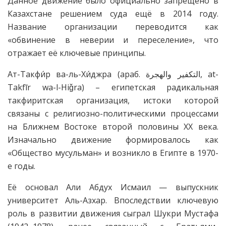
Данное движение было официально запрещено в
Казахстане решением суда ещё в 2014 году.
Название организации переводится как
«обвинение в неверии и переселение», что
отражает её ключевые принципы.
Ат-Такфи́р ва-ль-Хи́джра (араб. التكفير والهجرة‎, at-
Takfīr wa-l-Hiǧra) – египетская радикальная
такфиритская организация, истоки которой
связаны с религиозно-политическими процессами
на Ближнем Востоке второй половины XX века.
Изначально движение формировалось как
«Общество мусульман» и возникло в Египте в 1970-
е годы.
Её основал Али Абдух Исмаил — выпускник
университет Аль-Азхар. Впоследствии ключевую
роль в развитии движения сыграл Шукри Мустафа