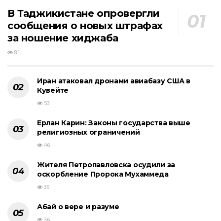
В Таджикистане опровергли
сообщения о новых штрафах
за ношение хиджаба
81
Иран атаковал дронами авиабазу США в
Кувейте
53
Ерлан Карин: Законы государства выше
религиозных ограничений
46
Жителя Петропавловска осудили за
оскорбление Пророка Мухаммеда
39
Абай о вере и разуме
36