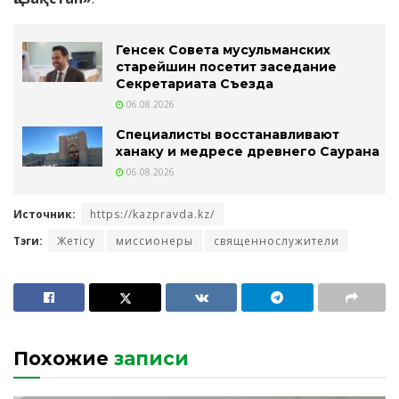
Генсек Совета мусульманских
старейшин посетит заседание
Секретариата Съезда
06.08.2026
Специалисты восстанавливают
ханаку и медресе древнего Саурана
06.08.2026
Источник:
https://kazpravda.kz/
Тэги:
Жетісу
миссионеры
священнослужители
Похожие
записи