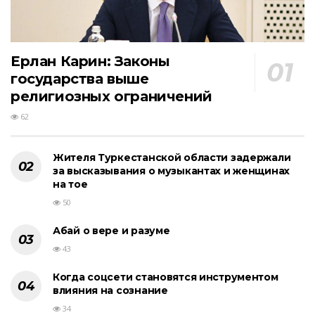
Ерлан Карин: Законы
государства выше
религиозных ограничений
62
Жителя Туркестанской области задержали
за высказывания о музыкантах и женщинах
на тое
50
Абай о вере и разуме
43
Когда соцсети становятся инструментом
влияния на сознание
34