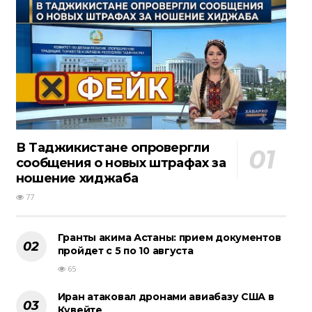
В Таджикистане опровергли
сообщения о новых штрафах за
ношение хиджаба
77
Гранты акима Астаны: прием документов
пройдет с 5 по 10 августа
65
Иран атаковал дронами авиабазу США в
Кувейте