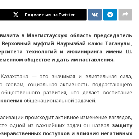
Поделиться на Twitter
о визита в Мангистаускую область председатель
, Верховный муфтий Наурызбай кажы Таганулы,
верситета технологий и инжиниринга имени Ш.
ременном обществе и дать им наставления.
Казахстана — это значимая и влиятельная сила,
го словам, социальная активность подрастающего
общественного развития, что делает воспитание
околения
общенациональной задачей.
бализации происходит активное изменение взглядов,
сте одной из важнейших задач он назвал
защиту
езнравственных поступков и влияния негативных