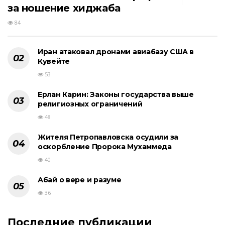
за ношение хиджаба
84
Иран атаковал дронами авиабазу США в
Кувейте
53
Ерлан Карин: Законы государства выше
религиозных ограничений
48
Жителя Петропавловска осудили за
оскорбление Пророка Мухаммеда
40
Абай о вере и разуме
36
Последние публикации