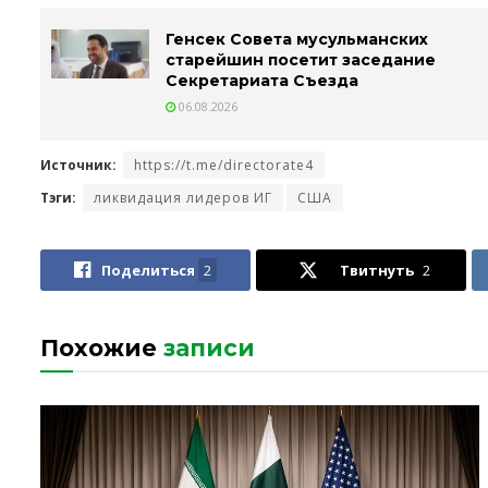
Генсек Совета мусульманских
старейшин посетит заседание
Секретариата Съезда
06.08.2026
Источник:
https://t.me/directorate4
Тэги:
ликвидация лидеров ИГ
США
Поделиться
2
Твитнуть
2
Похожие
записи