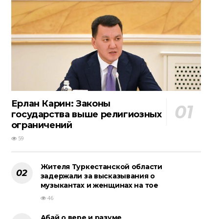
Ерлан Карин: Законы
государства выше религиозных
ограничений
59
Жителя Туркестанской области
задержали за высказывания о
музыкантах и женщинах на тое
46
Абай о вере и разуме