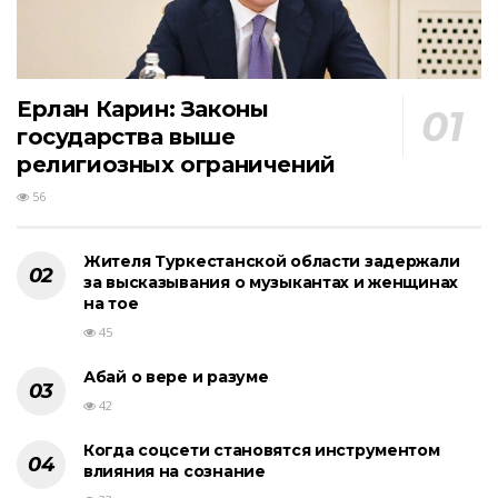
Ерлан Карин: Законы
государства выше
религиозных ограничений
56
Жителя Туркестанской области задержали
за высказывания о музыкантах и женщинах
на тое
45
Абай о вере и разуме
42
Когда соцсети становятся инструментом
влияния на сознание